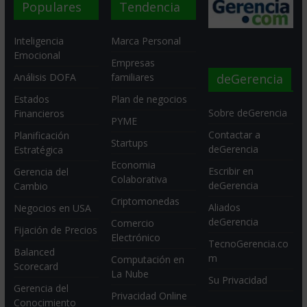
Populares
Tendencia
Inteligencia
Marca Personal
Emocional
Empresas
deGerencia
Análisis DOFA
familiares
Estados
Plan de negocios
Sobre deGerencia
Financieros
PYME
Contactar a
Planificación
Startups
deGerencia
Estratégica
Economia
Escribir en
Gerencia del
Colaborativa
deGerencia
Cambio
Criptomonedas
Aliados
Negocios en USA
deGerencia
Comercio
Fijación de Precios
Electrónico
TecnoGerencia.co
Balanced
m
Computación en
Scorecard
La Nube
Su Privacidad
Gerencia del
Privacidad Online
Conocimiento