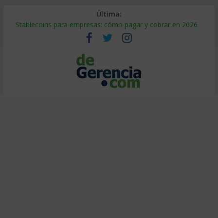
Última:
Stablecoins para empresas: cómo pagar y cobrar en 2026
Despido silencioso: qué es y por qué sale tan caro
IA en selección de personal: cómo auditarla a tiempo
Trabajo forzoso en la cadena de suministro: qué hacer
Mercado hispano de EE. UU.: cómo segmentarlo y venderle