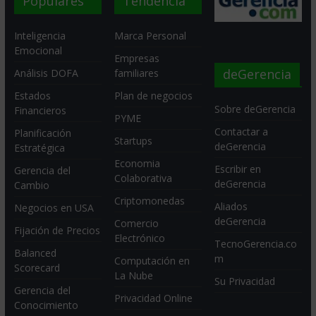
Populares
Tendencia
Inteligencia
Marca Personal
Emocional
Empresas
deGerencia
Análisis DOFA
familiares
Estados
Plan de negocios
Sobre deGerencia
Financieros
PYME
Contactar a
Planificación
Startups
deGerencia
Estratégica
Economia
Escribir en
Gerencia del
Colaborativa
deGerencia
Cambio
Criptomonedas
Aliados
Negocios en USA
deGerencia
Comercio
Fijación de Precios
Electrónico
TecnoGerencia.co
Balanced
m
Computación en
Scorecard
La Nube
Su Privacidad
Gerencia del
Privacidad Online
Conocimiento