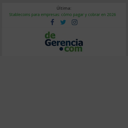
Última:
Stablecoins para empresas: cómo pagar y cobrar en 2026
Despido silencioso: qué es y por qué sale tan caro
IA en selección de personal: cómo auditarla a tiempo
Trabajo forzoso en la cadena de suministro: qué hacer
Mercado hispano de EE. UU.: cómo segmentarlo y venderle