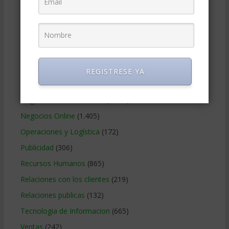
Gerencia social y ambiental
(223)
Gobierno Corporativo
(11)
Legal
(125)
Marketing
(988)
Marketing Digital
(247)
REGISTRESE YA
Métodos Gerenciales
(280)
Negocios Internacionales
(2.257)
Negocios Online
(1.405)
Operaciones y Logística
(172)
Publicidad
(306)
Recursos Humanos
(865)
Relaciones con los clientes
(219)
Relaciones publicas
(132)
Tecnologia de Informacion
(665)
Ventas
(242)