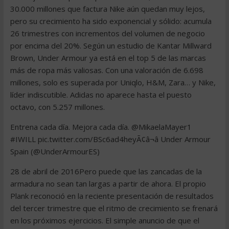
30.000 millones que factura Nike aún quedan muy lejos,
pero su crecimiento ha sido exponencial y sólido: acumula
26 trimestres con incrementos del volumen de negocio
por encima del 20%. Según un estudio de Kantar Millward
Brown, Under Armour ya está en el top 5 de las marcas
más de ropa más valiosas. Con una valoración de 6.698
millones, solo es superada por Uniqlo, H&M, Zara… y Nike,
líder indiscutible. Adidas no aparece hasta el puesto
octavo, con 5.257 millones.
Entrena cada día. Mejora cada día. @MikaelaMayer1
#IWILL pic.twitter.com/BSc6ad4heyÃ¢â¬â Under Armour
Spain (@UnderArmourES)
28 de abril de 2016Pero puede que las zancadas de la
armadura no sean tan largas a partir de ahora. El propio
Plank reconoció en la reciente presentación de resultados
del tercer trimestre que el ritmo de crecimiento se frenará
en los próximos ejercicios. El simple anuncio de que el