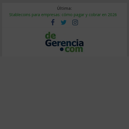
Última:
Stablecoins para empresas: cómo pagar y cobrar en 2026
Despido silencioso: qué es y por qué sale tan caro
IA en selección de personal: cómo auditarla a tiempo
Trabajo forzoso en la cadena de suministro: qué hacer
Mercado hispano de EE. UU.: cómo segmentarlo y venderle