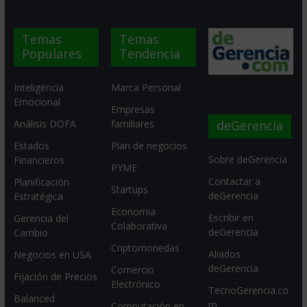
Temas
Temas
Populares
Tendencia
Inteligencia
Marca Personal
Emocional
Empresas
deGerencia
Análisis DOFA
familiares
Estados
Plan de negocios
Sobre deGerencia
Financieros
PYME
Contactar a
Planificación
Startups
deGerencia
Estratégica
Economia
Escribir en
Gerencia del
Colaborativa
deGerencia
Cambio
Criptomonedas
Aliados
Negocios en USA
deGerencia
Comercio
Fijación de Precios
Electrónico
TecnoGerencia.co
Balanced
m
Computación en