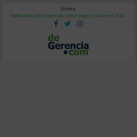
Última:
Stablecoins para empresas: cómo pagar y cobrar en 2026
Despido silencioso: qué es y por qué sale tan caro
IA en selección de personal: cómo auditarla a tiempo
Trabajo forzoso en la cadena de suministro: qué hacer
Mercado hispano de EE. UU.: cómo segmentarlo y venderle