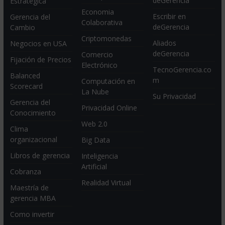
deGerencia
Estratégica
Economia
Escribir en
Gerencia del
Colaborativa
deGerencia
Cambio
Criptomonedas
Aliados
Negocios en USA
deGerencia
Comercio
Fijación de Precios
Electrónico
TecnoGerencia.co
Balanced
m
Computación en
Scorecard
La Nube
Su Privacidad
Gerencia del
Privacidad Online
Conocimiento
Web 2.0
Clima
organizacional
Big Data
Libros de gerencia
Inteligencia
Artificial
Cobranza
Realidad Virtual
Maestría de
gerencia MBA
Como invertir