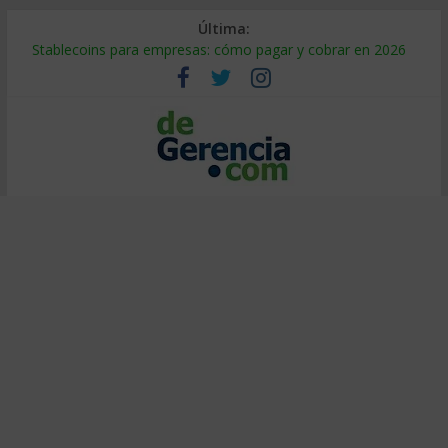
Última:
Stablecoins para empresas: cómo pagar y cobrar en 2026
Despido silencioso: qué es y por qué sale tan caro
IA en selección de personal: cómo auditarla a tiempo
Trabajo forzoso en la cadena de suministro: qué hacer
Mercado hispano de EE. UU.: cómo segmentarlo y venderle