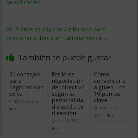
su aplicación
Air France se alía con Air Europa para
presionar a Iberia en Lationamérica
→
También te puede gustar
20 consejos
Estilo de
Cómo
para
negociación
convencer a
negociar con
del directivo
alguien. Los
éxito
según la
10 puntos
personalida
clave
agosto 3, 2005
d y estilo de
octubre 24,
40
dirección
2014
0
julio 23, 2002
3