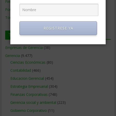
Firmas de Gerencia
Formación de Gerencia
Todos los Temas
REGISTRESE YA
Temas de Gerencia
Empresas de Gerencia
(38)
Gerencia
(9.477)
Ciencias Económicas
(80)
Contabilidad
(466)
Educacion Gerencial
(454)
Estrategia Empresarial
(304)
Finanzas Corporativas
(748)
Gerencia social y ambiental
(223)
Gobierno Corporativo
(11)