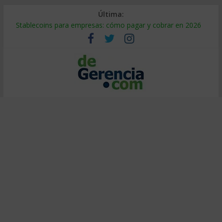
Última:
Stablecoins para empresas: cómo pagar y cobrar en 2026
Despido silencioso: qué es y por qué sale tan caro
IA en selección de personal: cómo auditarla a tiempo
Trabajo forzoso en la cadena de suministro: qué hacer
Mercado hispano de EE. UU.: cómo segmentarlo y venderle