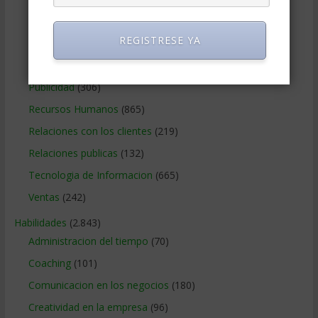
Negocios Internacionales
(2.257)
REGISTRESE YA
Negocios Online
(1.405)
Operaciones y Logística
(172)
Publicidad
(306)
Recursos Humanos
(865)
Relaciones con los clientes
(219)
Relaciones publicas
(132)
Tecnologia de Informacion
(665)
Ventas
(242)
Habilidades
(2.843)
Administracion del tiempo
(70)
Coaching
(101)
Comunicacion en los negocios
(180)
Creatividad en la empresa
(96)