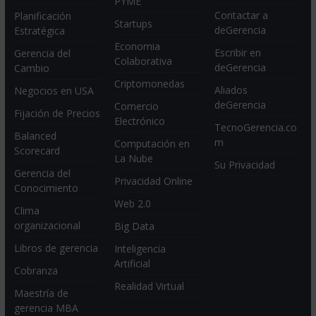
PYME
Contactar a
Planificación
Startups
deGerencia
Estratégica
Economia
Escribir en
Gerencia del
Colaborativa
deGerencia
Cambio
Criptomonedas
Aliados
Negocios en USA
deGerencia
Comercio
Fijación de Precios
Electrónico
TecnoGerencia.co
Balanced
m
Computación en
Scorecard
La Nube
Su Privacidad
Gerencia del
Privacidad Online
Conocimiento
Web 2.0
Clima
organizacional
Big Data
Libros de gerencia
Inteligencia
Artificial
Cobranza
Realidad Virtual
Maestría de
gerencia MBA