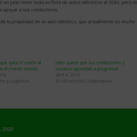
ó en junio tener toda su flota de autos eléctricos al 2030, pero n
ra apoyar a sus conductores.
l de la propiedad de un auto eléctrico, que actualmente es mucho
 que quita el sueño al
Uber quiere que sus conductores y
taxi en medio mundo
usuarios aprendan a programar
016
abril 4, 2018
te y Logistica»
En «Economia Colaborativa»
, 2020