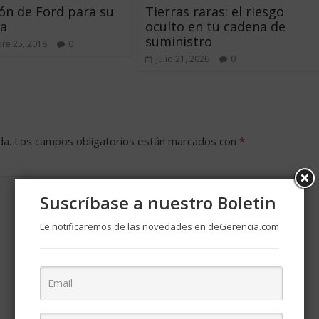
ión de Ford para su
Tierras raras: el riesgo
a
oculto en tu cadena de
suministro
re 25, 2018
0
julio 21, 2026
0
da.
Los campos obligatorios están marcados con
*
Suscríbase a nuestro Boletin
Le notificaremos de las novedades en deGerencia.com