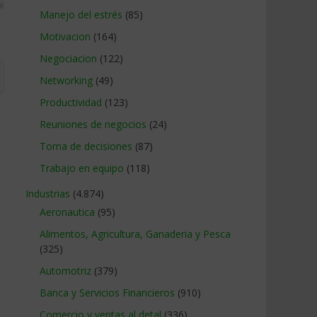
Manejo del estrés
(85)
Motivacion
(164)
Negociacion
(122)
Networking
(49)
Productividad
(123)
Reuniones de negocios
(24)
Toma de decisiones
(87)
Trabajo en equipo
(118)
Industrias
(4.874)
Aeronautica
(95)
Alimentos, Agricultura, Ganaderia y Pesca
(325)
Automotriz
(379)
Banca y Servicios Financieros
(910)
Comercio y ventas al detal
(336)