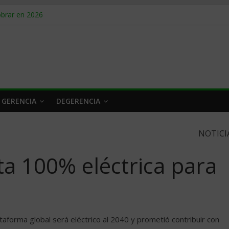
obrar en 2026
n caro
 a tiempo
 qué hacer
rlo y venderle
 GERENCIA
DEGERENCIA
NOTICI
a 100% eléctrica para
aforma global será eléctrico al 2040 y prometió contribuir con