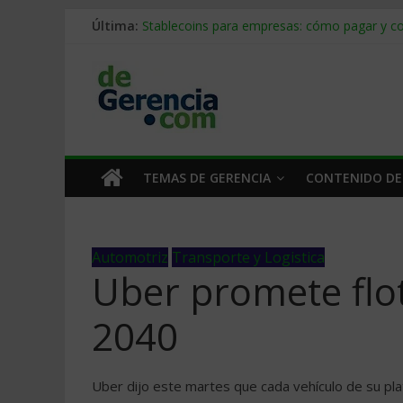
Última:
Stablecoins para empresas: cómo pagar y c
Despido silencioso: qué es y por qué sale ta
IA en selección de personal: cómo auditarla
Trabajo forzoso en la cadena de suministro:
Mercado hispano de EE. UU.: cómo segmenta
TEMAS DE GERENCIA
CONTENIDO DE
Automotriz
Transporte y Logistica
Uber promete flot
2040
Uber dijo este martes que cada vehículo de su plat