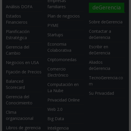
Empresas
deGerencia
Análisis DOFA
familiares
Estados
Plan de negocios
Sobre deGerencia
Financieros
PYME
Contactar a
Planificación
Startups
deGerencia
Estratégica
Economia
Escribir en
Gerencia del
Colaborativa
deGerencia
Cambio
Criptomonedas
Aliados
Negocios en USA
deGerencia
Comercio
Fijación de Precios
Electrónico
TecnoGerencia.co
Balanced
m
Computación en
Scorecard
La Nube
Su Privacidad
Gerencia del
Privacidad Online
Conocimiento
Web 2.0
Clima
organizacional
Big Data
Libros de gerencia
Inteligencia