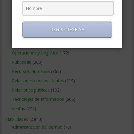
Marketing
(988)
Marketing Digital
(247)
Métodos Gerenciales
(280)
REGISTRESE YA
Negocios Internacionales
(2.257)
Negocios Online
(1.405)
Operaciones y Logística
(172)
Publicidad
(306)
Recursos Humanos
(865)
Relaciones con los clientes
(219)
Relaciones publicas
(132)
Tecnologia de Informacion
(665)
Ventas
(242)
Habilidades
(2.843)
Administracion del tiempo
(70)