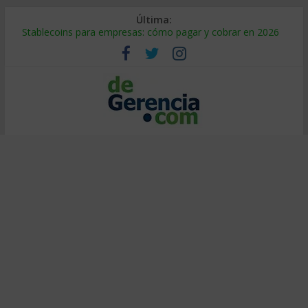
Última:
Stablecoins para empresas: cómo pagar y cobrar en 2026
Despido silencioso: qué es y por qué sale tan caro
IA en selección de personal: cómo auditarla a tiempo
Trabajo forzoso en la cadena de suministro: qué hacer
Mercado hispano de EE. UU.: cómo segmentarlo y venderle