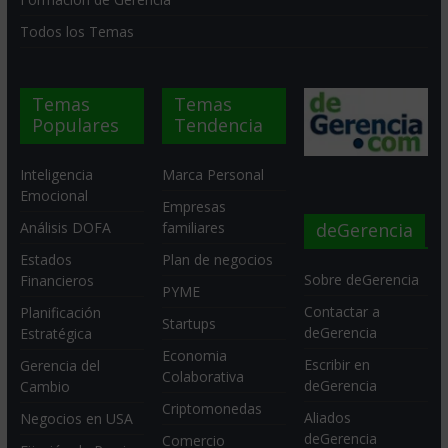
Todos los Temas
Temas
Temas
Populares
Tendencia
Inteligencia
Marca Personal
Emocional
Empresas
deGerencia
Análisis DOFA
familiares
Estados
Plan de negocios
Sobre deGerencia
Financieros
PYME
Contactar a
Planificación
Startups
deGerencia
Estratégica
Economia
Escribir en
Gerencia del
Colaborativa
deGerencia
Cambio
Criptomonedas
Aliados
Negocios en USA
deGerencia
Comercio