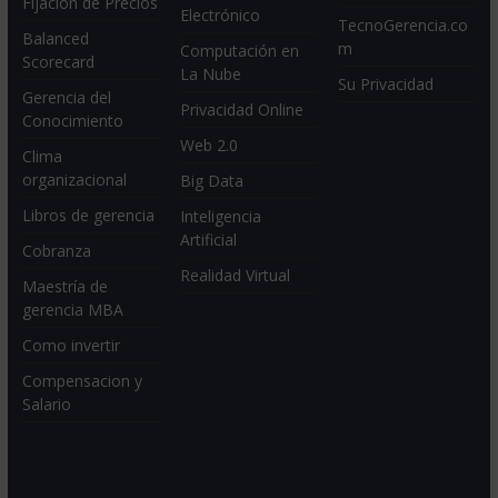
Fijación de Precios
Electrónico
TecnoGerencia.co
Balanced
m
Computación en
Scorecard
La Nube
Su Privacidad
Gerencia del
Privacidad Online
Conocimiento
Web 2.0
Clima
organizacional
Big Data
Libros de gerencia
Inteligencia
Artificial
Cobranza
Realidad Virtual
Maestría de
gerencia MBA
Como invertir
Compensacion y
Salario