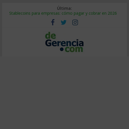
Última:
Stablecoins para empresas: cómo pagar y cobrar en 2026
Despido silencioso: qué es y por qué sale tan caro
IA en selección de personal: cómo auditarla a tiempo
Trabajo forzoso en la cadena de suministro: qué hacer
Mercado hispano de EE. UU.: cómo segmentarlo y venderle