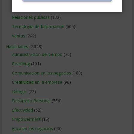
Relaciones con los clientes
(219)
Relaciones publicas
(132)
Tecnologia de Informacion
(665)
Ventas
(242)
Habilidades
(2.843)
Administracion del tiempo
(70)
Coaching
(101)
Comunicacion en los negocios
(180)
Creatividad en la empresa
(96)
Delegar
(22)
Desarrollo Personal
(566)
Efectividad
(52)
Empowerment
(15)
Etica en los negocios
(46)