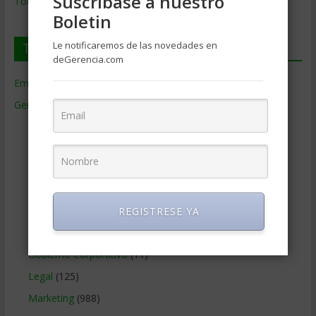
Suscríbase a nuestro
Todos los Temas
Boletin
Le notificaremos de las novedades en
Temas de Gerencia
deGerencia.com
Empresas de Gerencia
(38)
Gerencia
(9.481)
Ciencias Económicas
(80)
Contabilidad
(466)
Educacion Gerencial
(454)
Estrategia Empresarial
(304)
Finanzas Corporativas
(748)
REGISTRESE YA
Gerencia social y ambiental
(223)
Gobierno Corporativo
(11)
Legal
(125)
Marketing
(988)