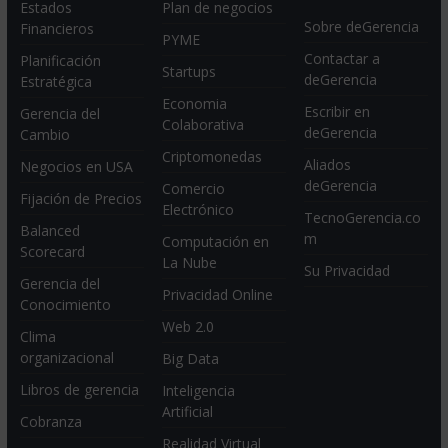
Estados
Plan de negocios
Sobre deGerencia
Financieros
PYME
Contactar a
Planificación
Startups
deGerencia
Estratégica
Economia
Escribir en
Gerencia del
Colaborativa
deGerencia
Cambio
Criptomonedas
Aliados
Negocios en USA
deGerencia
Comercio
Fijación de Precios
Electrónico
TecnoGerencia.co
Balanced
m
Computación en
Scorecard
La Nube
Su Privacidad
Gerencia del
Privacidad Online
Conocimiento
Web 2.0
Clima
organizacional
Big Data
Libros de gerencia
Inteligencia
Artificial
Cobranza
Realidad Virtual