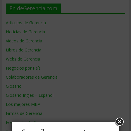
En deGerencia.com
Artículos de Gerencia
Noticias de Gerencia
Videos de Gerencia
Libros de Gerencia
Webs de Gerencia
Negocios por País
Colaboradores de Gerencia
Glosario
Glosario Inglés – Español
Los mejores MBA
Firmas de Gerencia
Formación de Gerencia