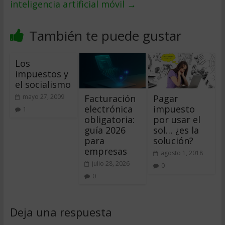
inteligencia artificial móvil
→
También te puede gustar
Los
impuestos y
el socialismo
Facturación
Pagar
mayo 27, 2009
electrónica
impuesto
1
obligatoria:
por usar el
guía 2026
sol… ¿es la
para
solución?
empresas
agosto 1, 2018
julio 28, 2026
0
0
Deja una respuesta