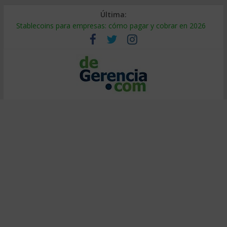
Última:
Stablecoins para empresas: cómo pagar y cobrar en 2026
Despido silencioso: qué es y por qué sale tan caro
IA en selección de personal: cómo auditarla a tiempo
Trabajo forzoso en la cadena de suministro: qué hacer
Mercado hispano de EE. UU.: cómo segmentarlo y venderle