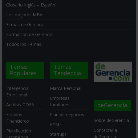
Glosario Inglés – Español
Los mejores MBA
Firmas de Gerencia
Formación de Gerencia
Todos los Temas
Temas
Temas
Populares
Tendencia
Inteligencia
Marca Personal
Emocional
Empresas
deGerencia
Análisis DOFA
familiares
Estados
Plan de negocios
Sobre deGerencia
Financieros
PYME
Contactar a
Planificación
Startups
deGerencia
Estratégica