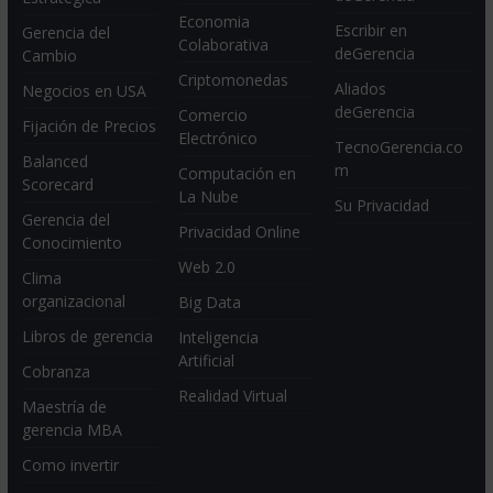
Economia
Escribir en
Gerencia del
Colaborativa
deGerencia
Cambio
Criptomonedas
Aliados
Negocios en USA
deGerencia
Comercio
Fijación de Precios
Electrónico
TecnoGerencia.co
Balanced
m
Computación en
Scorecard
La Nube
Su Privacidad
Gerencia del
Privacidad Online
Conocimiento
Web 2.0
Clima
organizacional
Big Data
Libros de gerencia
Inteligencia
Artificial
Cobranza
Realidad Virtual
Maestría de
gerencia MBA
Como invertir