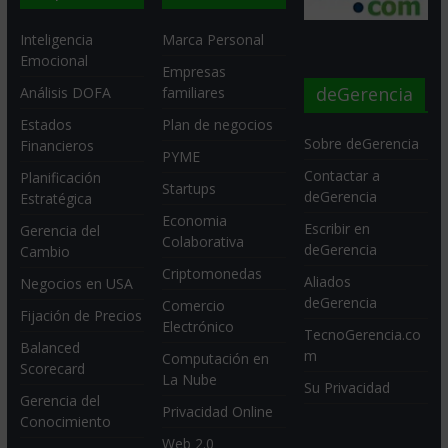
Inteligencia
Marca Personal
Emocional
Empresas
deGerencia
Análisis DOFA
familiares
Estados
Plan de negocios
Sobre deGerencia
Financieros
PYME
Contactar a
Planificación
Startups
deGerencia
Estratégica
Economia
Escribir en
Gerencia del
Colaborativa
deGerencia
Cambio
Criptomonedas
Aliados
Negocios en USA
deGerencia
Comercio
Fijación de Precios
Electrónico
TecnoGerencia.co
Balanced
m
Computación en
Scorecard
La Nube
Su Privacidad
Gerencia del
Privacidad Online
Conocimiento
Web 2.0