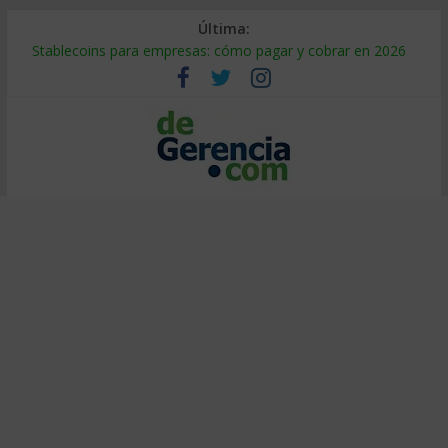
Última:
Stablecoins para empresas: cómo pagar y cobrar en 2026
Despido silencioso: qué es y por qué sale tan caro
IA en selección de personal: cómo auditarla a tiempo
Trabajo forzoso en la cadena de suministro: qué hacer
Mercado hispano de EE. UU.: cómo segmentarlo y venderle