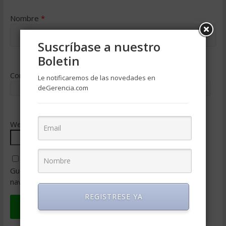
Nombre
*
Suscríbase a nuestro
Boletin
Correo electrónico
*
Le notificaremos de las novedades en
deGerencia.com
Web
Guarda mi nombre, correo electrónico y web en este
navegador para la próxima vez que comente.
REGISTRESE YA