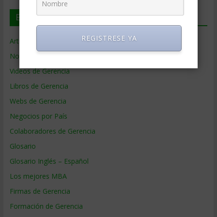
En deGerencia.com
REGISTRESE YA
Artículos de Gerencia
Noticias de Gerencia
Videos de Gerencia
Libros de Gerencia
Webs de Gerencia
Negocios por País
Colaboradores de Gerencia
Glosario
Glosario Inglés – Español
Los mejores MBA
Firmas de Gerencia
Formación de Gerencia