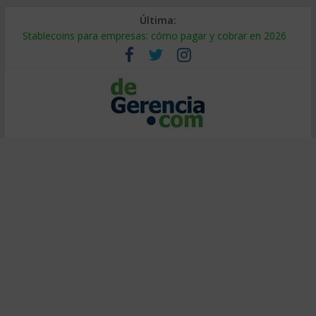
Última:
Stablecoins para empresas: cómo pagar y cobrar en 2026
Despido silencioso: qué es y por qué sale tan caro
IA en selección de personal: cómo auditarla a tiempo
Trabajo forzoso en la cadena de suministro: qué hacer
Mercado hispano de EE. UU.: cómo segmentarlo y venderle