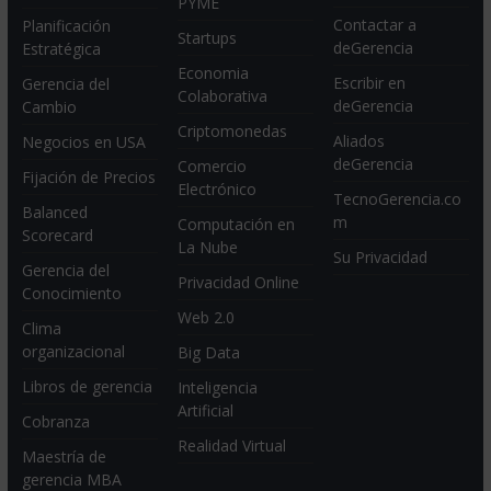
PYME
Contactar a
Planificación
Startups
deGerencia
Estratégica
Economia
Escribir en
Gerencia del
Colaborativa
deGerencia
Cambio
Criptomonedas
Aliados
Negocios en USA
deGerencia
Comercio
Fijación de Precios
Electrónico
TecnoGerencia.co
Balanced
m
Computación en
Scorecard
La Nube
Su Privacidad
Gerencia del
Privacidad Online
Conocimiento
Web 2.0
Clima
organizacional
Big Data
Libros de gerencia
Inteligencia
Artificial
Cobranza
Realidad Virtual
Maestría de
gerencia MBA