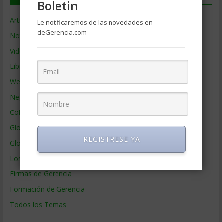
Boletin
Artículos de Gerencia
Le notificaremos de las novedades en
deGerencia.com
Noticias de Gerencia
Videos de Gerencia
Libros de Gerencia
Webs de Gerencia
Negocios por País
Colaboradores de Gerencia
Glosario
REGISTRESE YA
Glosario Inglés – Español
Los mejores MBA
Firmas de Gerencia
Formación de Gerencia
Todos los Temas