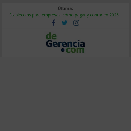
Última:
Stablecoins para empresas: cómo pagar y cobrar en 2026
Despido silencioso: qué es y por qué sale tan caro
IA en selección de personal: cómo auditarla a tiempo
Trabajo forzoso en la cadena de suministro: qué hacer
Mercado hispano de EE. UU.: cómo segmentarlo y venderle