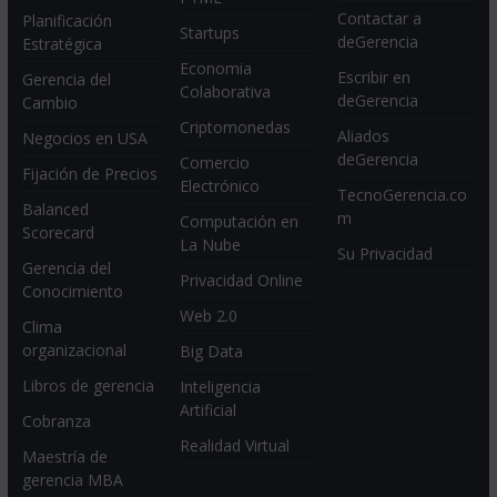
Contactar a
Planificación
Startups
deGerencia
Estratégica
Economia
Escribir en
Gerencia del
Colaborativa
deGerencia
Cambio
Criptomonedas
Aliados
Negocios en USA
deGerencia
Comercio
Fijación de Precios
Electrónico
TecnoGerencia.co
Balanced
m
Computación en
Scorecard
La Nube
Su Privacidad
Gerencia del
Privacidad Online
Conocimiento
Web 2.0
Clima
organizacional
Big Data
Libros de gerencia
Inteligencia
Artificial
Cobranza
Realidad Virtual
Maestría de
gerencia MBA