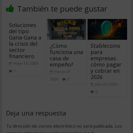
También te puede gustar
Soluciones
del tipo
Gana-Gana a
la crisis del
¿Cómo
Stablecoins
sector
funciona una
para
financiero
casa de
empresas:
empeño?
cómo pagar
mayo 16, 2003
y cobrar en
1
marzo 27,
2026
2020
0
julio 29, 2026
0
Deja una respuesta
Tu dirección de correo electrónico no será publicada.
Los
campos obligatorios están marcados con
*