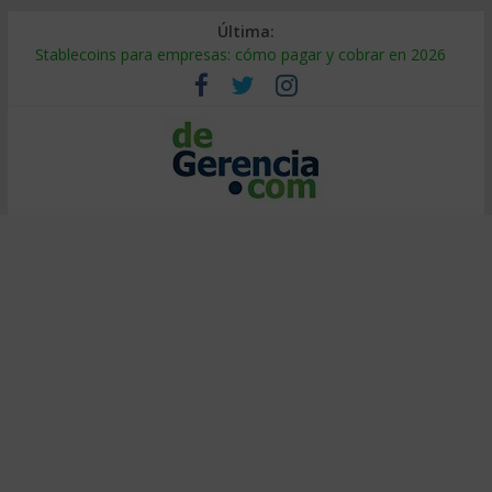
Última:
Stablecoins para empresas: cómo pagar y cobrar en 2026
Despido silencioso: qué es y por qué sale tan caro
IA en selección de personal: cómo auditarla a tiempo
Trabajo forzoso en la cadena de suministro: qué hacer
Mercado hispano de EE. UU.: cómo segmentarlo y venderle