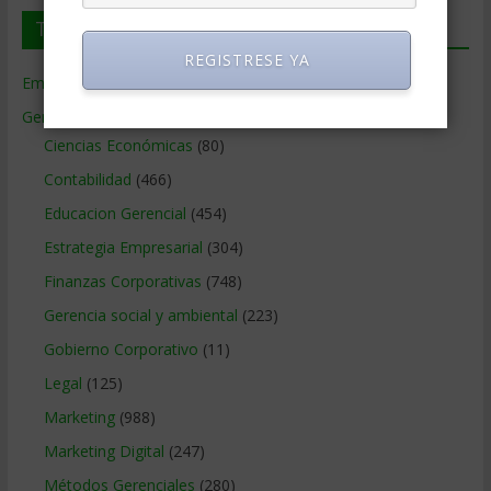
Temas de Gerencia
REGISTRESE YA
Empresas de Gerencia
(38)
Gerencia
(9.477)
Ciencias Económicas
(80)
Contabilidad
(466)
Educacion Gerencial
(454)
Estrategia Empresarial
(304)
Finanzas Corporativas
(748)
Gerencia social y ambiental
(223)
Gobierno Corporativo
(11)
Legal
(125)
Marketing
(988)
Marketing Digital
(247)
Métodos Gerenciales
(280)