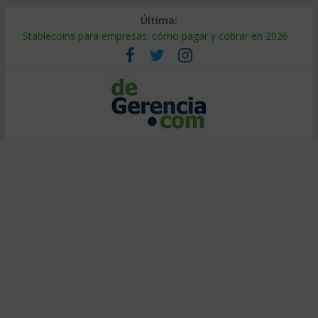
Última:
Stablecoins para empresas: cómo pagar y cobrar en 2026
Despido silencioso: qué es y por qué sale tan caro
IA en selección de personal: cómo auditarla a tiempo
Trabajo forzoso en la cadena de suministro: qué hacer
Mercado hispano de EE. UU.: cómo segmentarlo y venderle