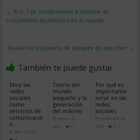
←
El G-7 se compromete a relanzar el
crecimiento económico en el mundo
Brasil inicia subasta de bloques de petróleo
→
También te puede gustar
Mira las
Teoría del
Por qué es
redes
mundo
importante
sociales
pequeño y la
estar en las
como
generación
redes
servicios de
del milenio
sociales
comunicació
marzo 10,
noviembre 24,
n
2014
0
2009
3
abril 10, 2012
0