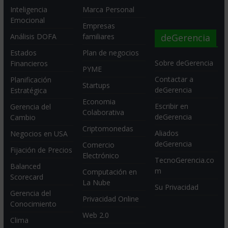
Inteligencia
Marca Personal
Emocional
Empresas
deGerencia
Análisis DOFA
familiares
Estados
Plan de negocios
Sobre deGerencia
Financieros
PYME
Contactar a
Planificación
Startups
deGerencia
Estratégica
Economia
Escribir en
Gerencia del
Colaborativa
deGerencia
Cambio
Criptomonedas
Aliados
Negocios en USA
deGerencia
Comercio
Fijación de Precios
Electrónico
TecnoGerencia.co
Balanced
m
Computación en
Scorecard
La Nube
Su Privacidad
Gerencia del
Privacidad Online
Conocimiento
Web 2.0
Clima