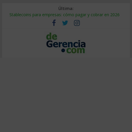
Última:
Stablecoins para empresas: cómo pagar y cobrar en 2026
Despido silencioso: qué es y por qué sale tan caro
IA en selección de personal: cómo auditarla a tiempo
Trabajo forzoso en la cadena de suministro: qué hacer
Mercado hispano de EE. UU.: cómo segmentarlo y venderle