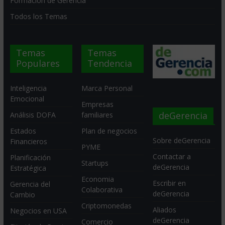
Formación de Gerencia
Todos los Temas
Temas
Temas
Populares
Tendencia
Inteligencia
Marca Personal
Emocional
Empresas
deGerencia
Análisis DOFA
familiares
Estados
Plan de negocios
Sobre deGerencia
Financieros
PYME
Contactar a
Planificación
Startups
deGerencia
Estratégica
Economia
Escribir en
Gerencia del
Colaborativa
deGerencia
Cambio
Criptomonedas
Aliados
Negocios en USA
deGerencia
Comercio