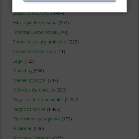
Contabilidad
(466)
Educacion Gerencial
(454)
Estrategia Empresarial
(304)
Finanzas Corporativas
(748)
Gerencia social y ambiental
(223)
Gobierno Corporativo
(11)
Legal
(125)
Marketing
(988)
Marketing Digital
(247)
Métodos Gerenciales
(280)
Negocios Internacionales
(2.257)
Negocios Online
(1.405)
Operaciones y Logística
(172)
Publicidad
(306)
Recursos Humanos
(865)