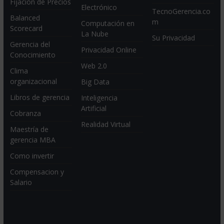
Fijación de Precios
Electrónico
TecnoGerencia.co
Balanced
m
Computación en
Scorecard
La Nube
Su Privacidad
Gerencia del
Privacidad Online
Conocimiento
Web 2.0
Clima
organizacional
Big Data
Libros de gerencia
Inteligencia
Artificial
Cobranza
Realidad Virtual
Maestría de
gerencia MBA
Como invertir
Compensacion y
Salario