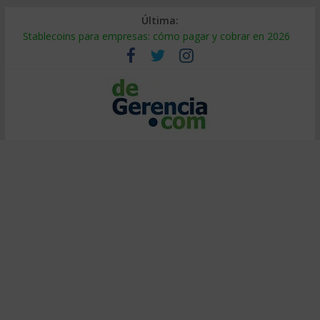
Última:
Stablecoins para empresas: cómo pagar y cobrar en 2026
Despido silencioso: qué es y por qué sale tan caro
IA en selección de personal: cómo auditarla a tiempo
Trabajo forzoso en la cadena de suministro: qué hacer
Mercado hispano de EE. UU.: cómo segmentarlo y venderle