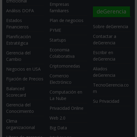
Emocional
Empresas
deGerencia
Análisis DOFA
familiares
Estados
Plan de negocios
Sobre deGerencia
Financieros
PYME
Contactar a
Planificación
Startups
deGerencia
Estratégica
Economia
Escribir en
Gerencia del
Colaborativa
deGerencia
Cambio
Criptomonedas
Aliados
Negocios en USA
deGerencia
Comercio
Fijación de Precios
Electrónico
TecnoGerencia.co
Balanced
m
Computación en
Scorecard
La Nube
Su Privacidad
Gerencia del
Privacidad Online
Conocimiento
Web 2.0
Clima
organizacional
Big Data