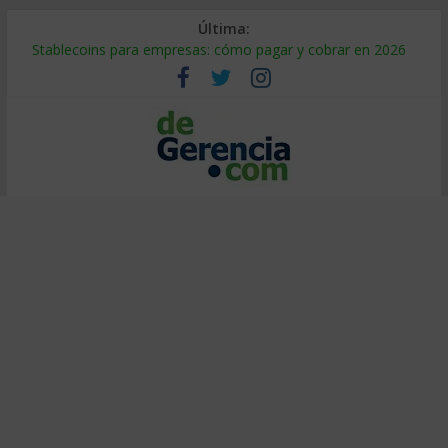
Última:
Stablecoins para empresas: cómo pagar y cobrar en 2026
Despido silencioso: qué es y por qué sale tan caro
IA en selección de personal: cómo auditarla a tiempo
Trabajo forzoso en la cadena de suministro: qué hacer
Mercado hispano de EE. UU.: cómo segmentarlo y venderle