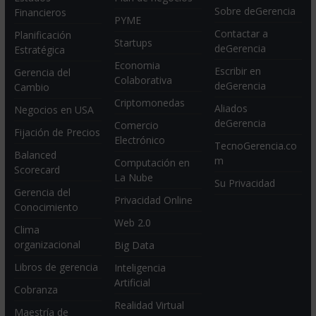
Sobre deGerencia
Financieros
PYME
Contactar a
Planificación
Startups
deGerencia
Estratégica
Economia
Escribir en
Gerencia del
Colaborativa
deGerencia
Cambio
Criptomonedas
Aliados
Negocios en USA
deGerencia
Comercio
Fijación de Precios
Electrónico
TecnoGerencia.co
Balanced
m
Computación en
Scorecard
La Nube
Su Privacidad
Gerencia del
Privacidad Online
Conocimiento
Web 2.0
Clima
organizacional
Big Data
Libros de gerencia
Inteligencia
Artificial
Cobranza
Realidad Virtual
Maestría de