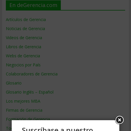
En deGerencia.com
Artículos de Gerencia
Noticias de Gerencia
Videos de Gerencia
Libros de Gerencia
Webs de Gerencia
Negocios por País
Colaboradores de Gerencia
Glosario
Glosario Inglés – Español
Los mejores MBA
Firmas de Gerencia
Formación de Gerencia
Suscríbase a nuestro
Todos los Temas