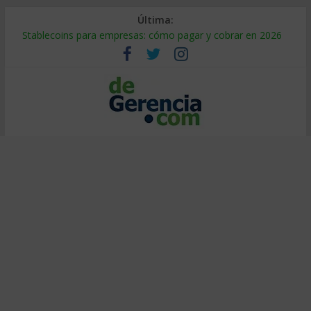
Última:
Stablecoins para empresas: cómo pagar y cobrar en 2026
Despido silencioso: qué es y por qué sale tan caro
IA en selección de personal: cómo auditarla a tiempo
Trabajo forzoso en la cadena de suministro: qué hacer
Mercado hispano de EE. UU.: cómo segmentarlo y venderle