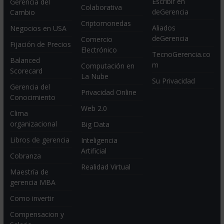
Escribir en
Gerencia del
Colaborativa
deGerencia
Cambio
Criptomonedas
Aliados
Negocios en USA
deGerencia
Comercio
Fijación de Precios
Electrónico
TecnoGerencia.co
Balanced
m
Computación en
Scorecard
La Nube
Su Privacidad
Gerencia del
Privacidad Online
Conocimiento
Web 2.0
Clima
organizacional
Big Data
Libros de gerencia
Inteligencia
Artificial
Cobranza
Realidad Virtual
Maestría de
gerencia MBA
Como invertir
Compensacion y