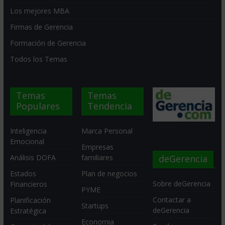
Los mejores MBA
Firmas de Gerencia
Formación de Gerencia
Todos los Temas
Temas
Temas
Populares
Tendencia
Inteligencia
Marca Personal
Emocional
Empresas
deGerencia
Análisis DOFA
familiares
Estados
Plan de negocios
Sobre deGerencia
Financieros
PYME
Contactar a
Planificación
Startups
deGerencia
Estratégica
Economia