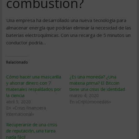
combustión?
Una empresa ha desarrollado una nueva tecnologí­a para
almacenar energí­a que podrí­an eliminar la necesidad de las
baterí­as electroquí­micas. Con una recarga de 5 minutos un
conductor podrí­a…
Relacionado
Cómo hacer una mascarilla
¿Es una moneda? ¿Una
y ahorrar dinero con 7
materia prima? El Bitcoin
materiales respaldados por
tiene una crisis de identidad
la ciencia
marzo 4, 2020
abril 5, 2020
En «Criptomonedas»
En «Crisis financiera
internacional»
Recuperarse de una crisis
de reputación, una tarea
nada fácil