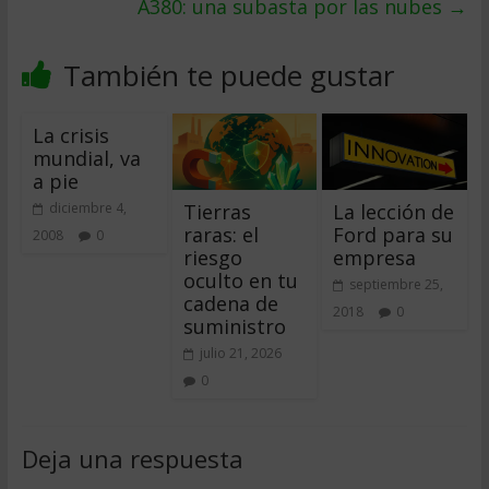
A380: una subasta por las nubes
→
También te puede gustar
La crisis
mundial, va
a pie
Tierras
La lección de
diciembre 4,
raras: el
Ford para su
2008
0
riesgo
empresa
oculto en tu
septiembre 25,
cadena de
2018
0
suministro
julio 21, 2026
0
Deja una respuesta