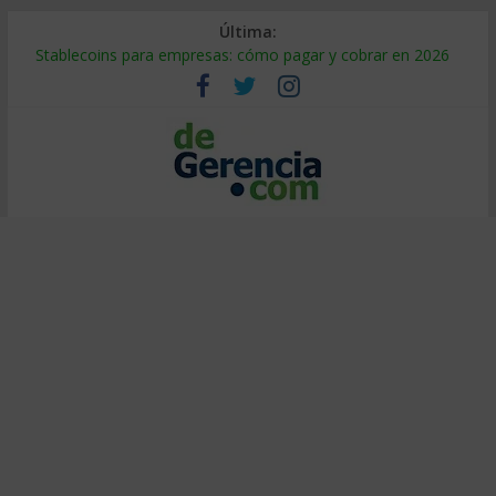
Última:
Stablecoins para empresas: cómo pagar y cobrar en 2026
Despido silencioso: qué es y por qué sale tan caro
IA en selección de personal: cómo auditarla a tiempo
Trabajo forzoso en la cadena de suministro: qué hacer
Mercado hispano de EE. UU.: cómo segmentarlo y venderle