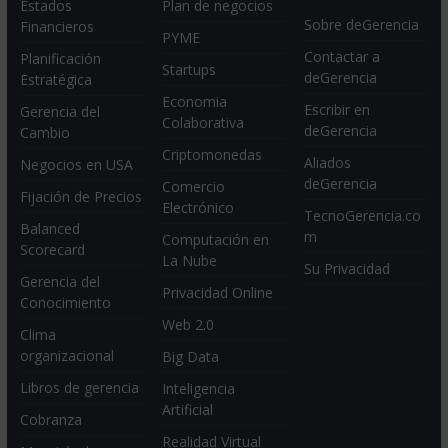
Estados
Plan de negocios
Sobre deGerencia
Financieros
PYME
Contactar a
Planificación
Startups
deGerencia
Estratégica
Economia
Escribir en
Gerencia del
Colaborativa
deGerencia
Cambio
Criptomonedas
Aliados
Negocios en USA
deGerencia
Comercio
Fijación de Precios
Electrónico
TecnoGerencia.co
Balanced
m
Computación en
Scorecard
La Nube
Su Privacidad
Gerencia del
Privacidad Online
Conocimiento
Web 2.0
Clima
organizacional
Big Data
Libros de gerencia
Inteligencia
Artificial
Cobranza
Realidad Virtual