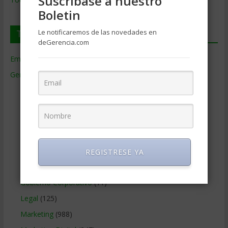
Suscríbase a nuestro
Boletin
Temas de Gerencia
Le notificaremos de las novedades en
deGerencia.com
Empresas de Gerencia
(38)
Gerencia
(9.477)
Ciencias Económicas
(80)
Contabilidad
(466)
Educacion Gerencial
(454)
Estrategia Empresarial
(304)
Finanzas Corporativas
(748)
REGISTRESE YA
Gerencia social y ambiental
(223)
Gobierno Corporativo
(11)
Legal
(125)
Marketing
(988)