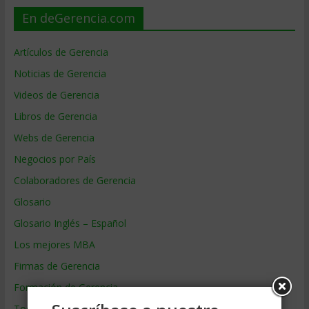
En deGerencia.com
Artículos de Gerencia
Noticias de Gerencia
Videos de Gerencia
Libros de Gerencia
Webs de Gerencia
Negocios por País
Colaboradores de Gerencia
Glosario
Glosario Inglés – Español
Los mejores MBA
Firmas de Gerencia
Formación de Gerencia
Todos los Temas