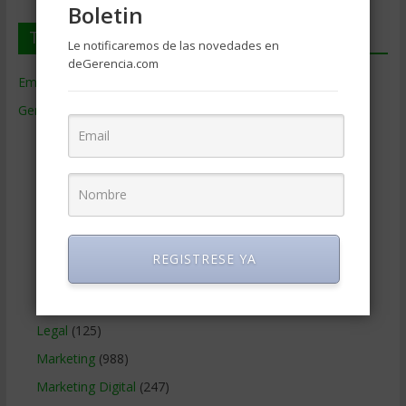
Boletin
Temas de Gerencia
Le notificaremos de las novedades en
deGerencia.com
Empresas de Gerencia
(38)
Gerencia
(9.477)
Ciencias Económicas
(80)
Contabilidad
(466)
Educacion Gerencial
(454)
Estrategia Empresarial
(304)
Finanzas Corporativas
(748)
REGISTRESE YA
Gerencia social y ambiental
(223)
Gobierno Corporativo
(11)
Legal
(125)
Marketing
(988)
Marketing Digital
(247)