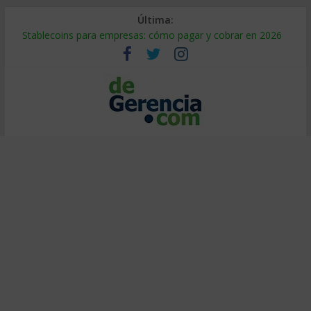
Última:
Stablecoins para empresas: cómo pagar y cobrar en 2026
Despido silencioso: qué es y por qué sale tan caro
IA en selección de personal: cómo auditarla a tiempo
Trabajo forzoso en la cadena de suministro: qué hacer
Mercado hispano de EE. UU.: cómo segmentarlo y venderle