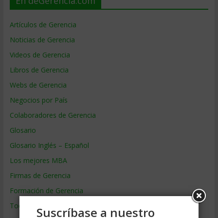
En deGerencia.com
Artículos de Gerencia
Noticias de Gerencia
Videos de Gerencia
Libros de Gerencia
Webs de Gerencia
Negocios por País
Colaboradores de Gerencia
Glosario
Glosario Inglés – Español
Los mejores MBA
Firmas de Gerencia
Formación de Gerencia
Todos los Temas
Suscríbase a nuestro