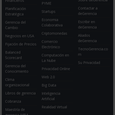
Financieros
PYME
Contactar a
Planificación
Startups
deGerencia
Estratégica
Economia
Escribir en
Gerencia del
Colaborativa
deGerencia
Cambio
Criptomonedas
Aliados
Negocios en USA
deGerencia
Comercio
Fijación de Precios
Electrónico
TecnoGerencia.co
Balanced
m
Computación en
Scorecard
La Nube
Su Privacidad
Gerencia del
Privacidad Online
Conocimiento
Web 2.0
Clima
organizacional
Big Data
Libros de gerencia
Inteligencia
Artificial
Cobranza
Realidad Virtual
Maestría de
gerencia MBA