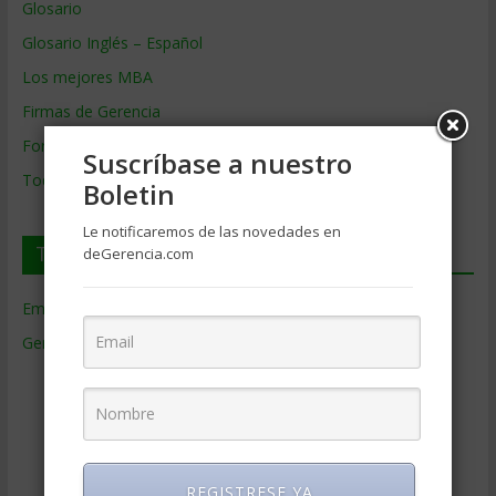
Glosario
Glosario Inglés – Español
Los mejores MBA
Firmas de Gerencia
Formación de Gerencia
Suscríbase a nuestro
Todos los Temas
Boletin
Le notificaremos de las novedades en
Temas de Gerencia
deGerencia.com
Empresas de Gerencia
(38)
Gerencia
(9.477)
Ciencias Económicas
(80)
Contabilidad
(466)
Educacion Gerencial
(454)
Estrategia Empresarial
(304)
REGISTRESE YA