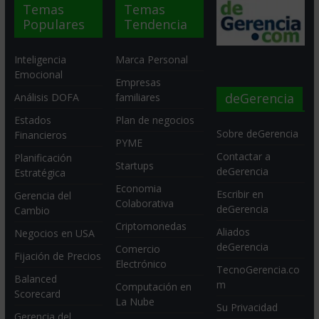
Temas
Temas
Populares
Tendencia
Inteligencia
Marca Personal
Emocional
Empresas
deGerencia
Análisis DOFA
familiares
Estados
Plan de negocios
Sobre deGerencia
Financieros
PYME
Contactar a
Planificación
Startups
deGerencia
Estratégica
Economia
Escribir en
Gerencia del
Colaborativa
deGerencia
Cambio
Criptomonedas
Aliados
Negocios en USA
deGerencia
Comercio
Fijación de Precios
Electrónico
TecnoGerencia.co
Balanced
m
Computación en
Scorecard
La Nube
Su Privacidad
Gerencia del