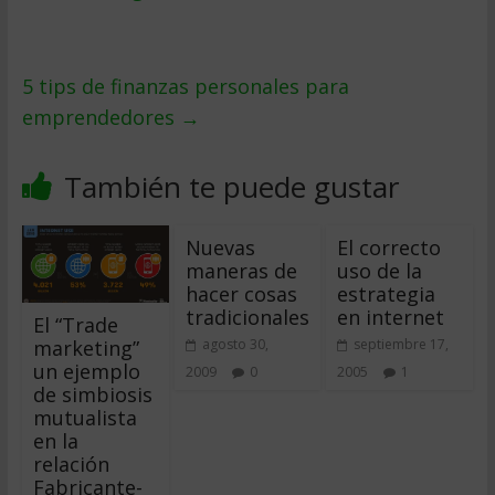
5 tips de finanzas personales para
emprendedores
→
También te puede gustar
Nuevas
El correcto
maneras de
uso de la
hacer cosas
estrategia
tradicionales
en internet
El “Trade
marketing”
agosto 30,
septiembre 17,
un ejemplo
2009
0
2005
1
de simbiosis
mutualista
en la
relación
Fabricante-