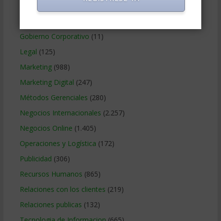
Finanzas Corporativas
(748)
Gerencia social y ambiental
(223)
Gobierno Corporativo
(11)
Legal
(125)
Marketing
(988)
Marketing Digital
(247)
Métodos Gerenciales
(280)
Negocios Internacionales
(2.257)
Negocios Online
(1.405)
Operaciones y Logística
(172)
Publicidad
(306)
Recursos Humanos
(865)
Relaciones con los clientes
(219)
Relaciones publicas
(132)
Tecnologia de Informacion
(665)