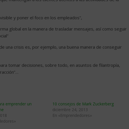
visible y poner el foco en los empleados”,
forma global en la manera de trasladar mensajes, así como seguir
cial”
l de una crisis es, por ejemplo, una buena manera de conseguir
 para tomar decisiones, sobre todo, en asuntos de filantropía,
eracción”…
ara emprender un
10 consejos de Mark Zuckerberg
ne
diciembre 24, 2013
2018
En «Emprendedores»
dedores»