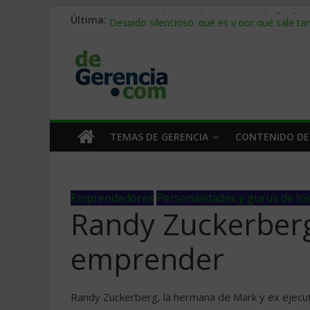
Última:
Stablecoins para empresas: cómo pagar y c
Despido silencioso: qué es y por qué sale ta
IA en selección de personal: cómo auditarla
Trabajo forzoso en la cadena de suministro:
Mercado hispano de EE. UU.: cómo segmenta
TEMAS DE GERENCIA
CONTENIDO DE
Emprendedores
Personalidades y gurus de lo
Randy Zuckerberg
emprender
Randy Zuckerberg, la hermana de Mark y ex ejecu