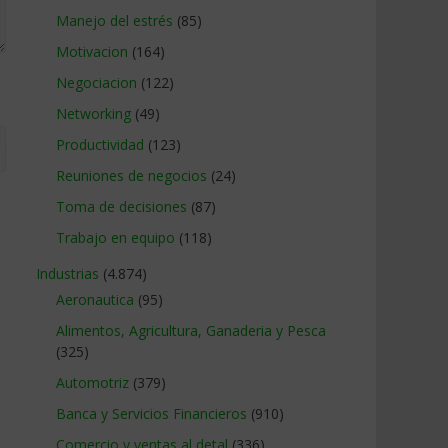
Manejo del estrés
(85)
Motivacion
(164)
Negociacion
(122)
Networking
(49)
Productividad
(123)
Reuniones de negocios
(24)
Toma de decisiones
(87)
Trabajo en equipo
(118)
Industrias
(4.874)
Aeronautica
(95)
Alimentos, Agricultura, Ganaderia y Pesca
(325)
Automotriz
(379)
Banca y Servicios Financieros
(910)
Comercio y ventas al detal
(336)