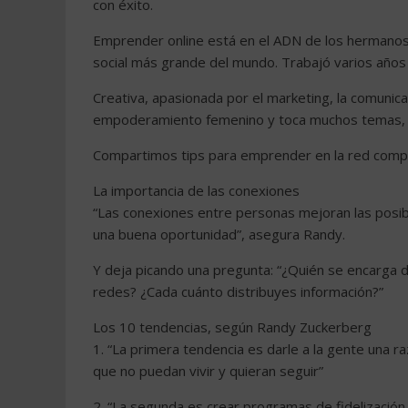
con éxito.
Emprender online está en el ADN de los hermanos 
social más grande del mundo. Trabajó varios años 
Creativa, apasionada por el marketing, la comunica
empoderamiento femenino y toca muchos temas, 
Compartimos tips para emprender en la red compi
La importancia de las conexiones
“Las conexiones entre personas mejoran las posibi
una buena oportunidad”, asegura Randy.
Y deja picando una pregunta: “¿Quién se encarga d
redes? ¿Cada cuánto distribuyes información?”
Los 10 tendencias, según Randy Zuckerberg
1. “La primera tendencia es darle a la gente una r
que no puedan vivir y quieran seguir”
2. “La segunda es crear programas de fidelización 