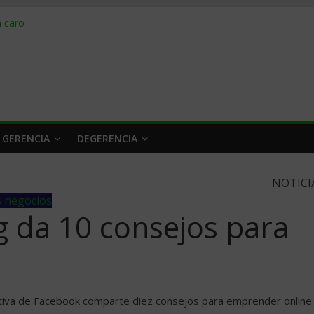
obrar en 2026
n caro
 a tiempo
 qué hacer
rlo y venderle
 GERENCIA
DEGERENCIA
NOTICI
s negocios
 da 10 consejos para
tiva de Facebook comparte diez consejos para emprender online