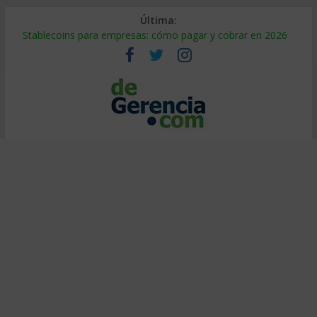
Última:
Stablecoins para empresas: cómo pagar y cobrar en 2026
Despido silencioso: qué es y por qué sale tan caro
IA en selección de personal: cómo auditarla a tiempo
Trabajo forzoso en la cadena de suministro: qué hacer
Mercado hispano de EE. UU.: cómo segmentarlo y venderle