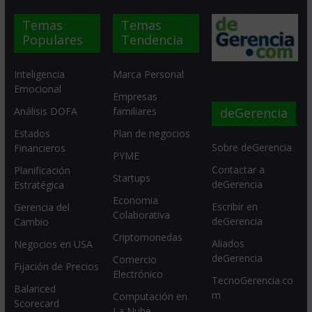
Temas
Temas
Populares
Tendencia
Inteligencia
Marca Personal
Emocional
Empresas
deGerencia
Análisis DOFA
familiares
Estados
Plan de negocios
Sobre deGerencia
Financieros
PYME
Contactar a
Planificación
Startups
deGerencia
Estratégica
Economia
Escribir en
Gerencia del
Colaborativa
deGerencia
Cambio
Criptomonedas
Aliados
Negocios en USA
deGerencia
Comercio
Fijación de Precios
Electrónico
TecnoGerencia.co
Balanced
m
Computación en
Scorecard
La Nube