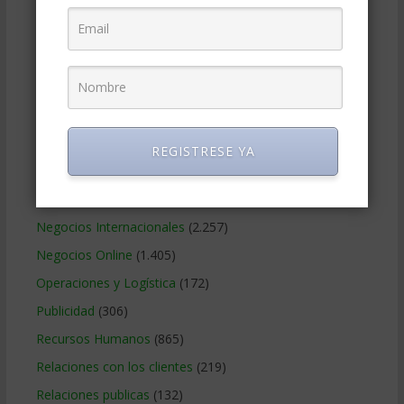
Estrategia Empresarial
(304)
Finanzas Corporativas
(748)
Gerencia social y ambiental
(223)
Gobierno Corporativo
(11)
Legal
(125)
Marketing
(988)
REGISTRESE YA
Marketing Digital
(247)
Métodos Gerenciales
(280)
Negocios Internacionales
(2.257)
Negocios Online
(1.405)
Operaciones y Logística
(172)
Publicidad
(306)
Recursos Humanos
(865)
Relaciones con los clientes
(219)
Relaciones publicas
(132)