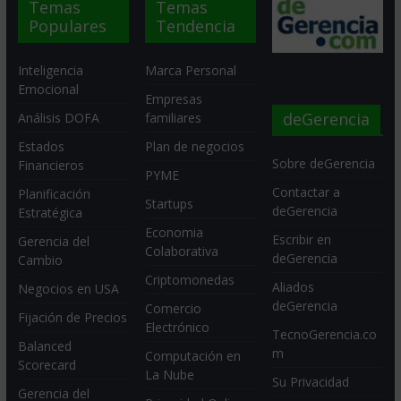
Temas
Temas
Populares
Tendencia
Inteligencia
Marca Personal
Emocional
Empresas
deGerencia
Análisis DOFA
familiares
Estados
Plan de negocios
Sobre deGerencia
Financieros
PYME
Contactar a
Planificación
Startups
deGerencia
Estratégica
Economia
Escribir en
Gerencia del
Colaborativa
deGerencia
Cambio
Criptomonedas
Aliados
Negocios en USA
deGerencia
Comercio
Fijación de Precios
Electrónico
TecnoGerencia.co
Balanced
m
Computación en
Scorecard
La Nube
Su Privacidad
Gerencia del