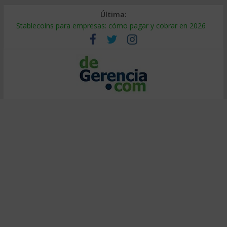
Última:
Stablecoins para empresas: cómo pagar y cobrar en 2026
Despido silencioso: qué es y por qué sale tan caro
IA en selección de personal: cómo auditarla a tiempo
Trabajo forzoso en la cadena de suministro: qué hacer
Mercado hispano de EE. UU.: cómo segmentarlo y venderle