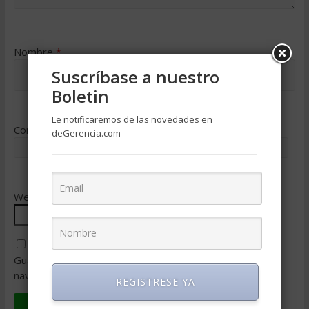
Nombre
*
Suscríbase a nuestro
Boletin
Le notificaremos de las novedades en
Correo electrónico
*
deGerencia.com
Web
Guarda mi nombre, correo electrónico y web en este
navegador para la próxima vez que comente.
REGISTRESE YA