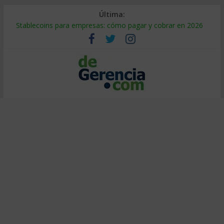
Última:
Stablecoins para empresas: cómo pagar y cobrar en 2026
Despido silencioso: qué es y por qué sale tan caro
IA en selección de personal: cómo auditarla a tiempo
Trabajo forzoso en la cadena de suministro: qué hacer
Mercado hispano de EE. UU.: cómo segmentarlo y venderle