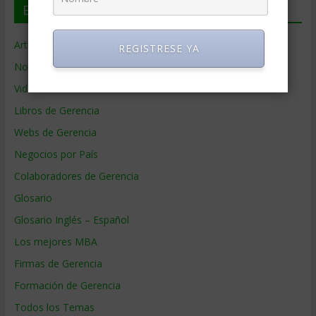
En deGerencia.com
Artículos de Gerencia
REGISTRESE YA
Noticias de Gerencia
Videos de Gerencia
Libros de Gerencia
Webs de Gerencia
Negocios por País
Colaboradores de Gerencia
Glosario
Glosario Inglés – Español
Los mejores MBA
Firmas de Gerencia
Formación de Gerencia
Todos los Temas