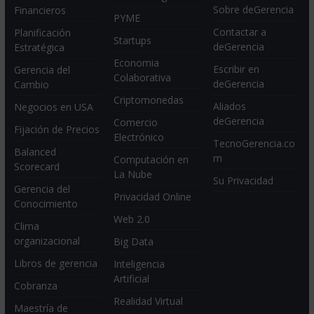
Sobre deGerencia
Financieros
PYME
Contactar a
Planificación
Startups
deGerencia
Estratégica
Economia
Escribir en
Gerencia del
Colaborativa
deGerencia
Cambio
Criptomonedas
Aliados
Negocios en USA
deGerencia
Comercio
Fijación de Precios
Electrónico
TecnoGerencia.co
Balanced
m
Computación en
Scorecard
La Nube
Su Privacidad
Gerencia del
Privacidad Online
Conocimiento
Web 2.0
Clima
organizacional
Big Data
Libros de gerencia
Inteligencia
Artificial
Cobranza
Realidad Virtual
Maestría de