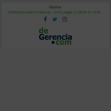
Última:
Stablecoins para empresas: cómo pagar y cobrar en 2026
Despido silencioso: qué es y por qué sale tan caro
IA en selección de personal: cómo auditarla a tiempo
Trabajo forzoso en la cadena de suministro: qué hacer
Mercado hispano de EE. UU.: cómo segmentarlo y venderle