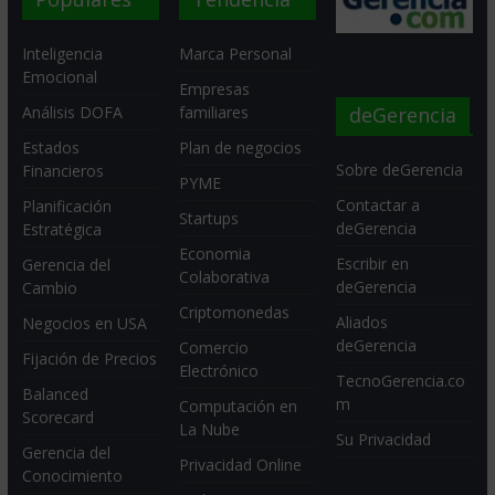
Inteligencia
Marca Personal
Emocional
Empresas
deGerencia
Análisis DOFA
familiares
Estados
Plan de negocios
Sobre deGerencia
Financieros
PYME
Contactar a
Planificación
Startups
deGerencia
Estratégica
Economia
Escribir en
Gerencia del
Colaborativa
deGerencia
Cambio
Criptomonedas
Aliados
Negocios en USA
deGerencia
Comercio
Fijación de Precios
Electrónico
TecnoGerencia.co
Balanced
m
Computación en
Scorecard
La Nube
Su Privacidad
Gerencia del
Privacidad Online
Conocimiento