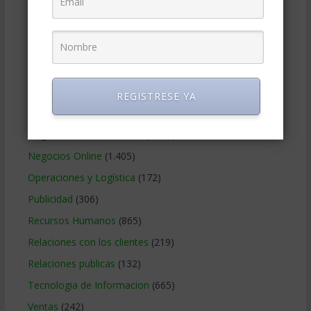
Gerencia social y ambiental
(223)
Gobierno Corporativo
(11)
Legal
(125)
Marketing
(988)
Marketing Digital
(247)
REGISTRESE YA
Métodos Gerenciales
(280)
Negocios Internacionales
(2.257)
Negocios Online
(1.405)
Operaciones y Logística
(172)
Publicidad
(306)
Recursos Humanos
(865)
Relaciones con los clientes
(219)
Relaciones publicas
(132)
Tecnologia de Informacion
(665)
Ventas
(242)