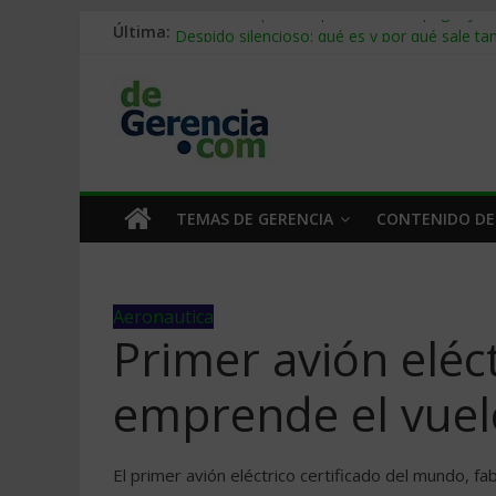
Última:
Stablecoins para empresas: cómo pagar y c
Despido silencioso: qué es y por qué sale ta
IA en selección de personal: cómo auditarla
Trabajo forzoso en la cadena de suministro:
Mercado hispano de EE. UU.: cómo segmenta
TEMAS DE GERENCIA
CONTENIDO DE
Aeronautica
Primer avión eléct
emprende el vuel
El primer avión eléctrico certificado del mundo, fa