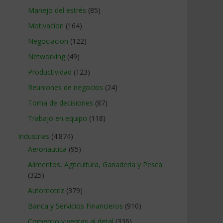
Manejo del estrés
(85)
Motivacion
(164)
Negociacion
(122)
Networking
(49)
Productividad
(123)
Reuniones de negocios
(24)
Toma de decisiones
(87)
Trabajo en equipo
(118)
Industrias
(4.874)
Aeronautica
(95)
Alimentos, Agricultura, Ganaderia y Pesca
(325)
Automotriz
(379)
Banca y Servicios Financieros
(910)
Comercio y ventas al detal
(336)