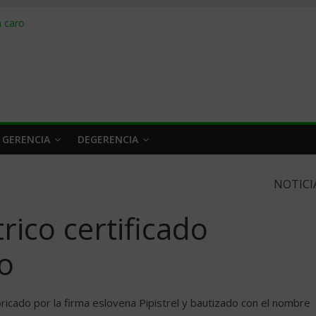
obrar en 2026
n caro
 a tiempo
 qué hacer
rlo y venderle
 GERENCIA
DEGERENCIA
NOTICI
rico certificado
o
bricado por la firma eslovena Pipistrel y bautizado con el nombre