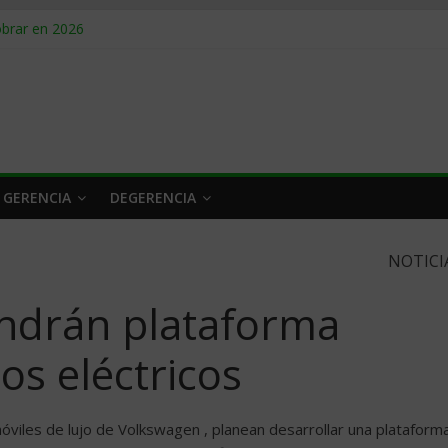
obrar en 2026
n caro
 a tiempo
 qué hacer
rlo y venderle
 GERENCIA
DEGERENCIA
NOTICI
endrán plataforma
os eléctricos
móviles de lujo de Volkswagen , planean desarrollar una plataform