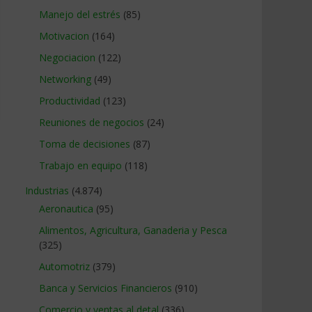
Manejo del estrés
(85)
Motivacion
(164)
Negociacion
(122)
Networking
(49)
Productividad
(123)
Reuniones de negocios
(24)
Toma de decisiones
(87)
Trabajo en equipo
(118)
Industrias
(4.874)
Aeronautica
(95)
Alimentos, Agricultura, Ganaderia y Pesca
(325)
Automotriz
(379)
Banca y Servicios Financieros
(910)
Comercio y ventas al detal
(336)