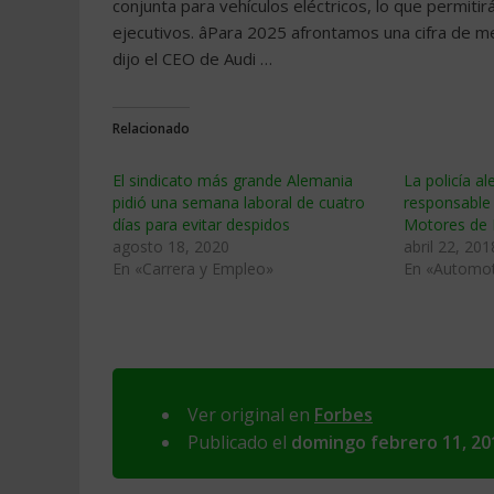
conjunta para vehículos eléctricos, lo que permitir
ejecutivos. âPara 2025 afrontamos una cifra de m
dijo el CEO de Audi …
Relacionado
El sindicato más grande Alemania
La policía a
pidió una semana laboral de cuatro
responsable 
días para evitar despidos
Motores de 
agosto 18, 2020
abril 22, 201
En «Carrera y Empleo»
En «Automot
Ver original en
Forbes
Publicado el
domingo febrero 11, 20