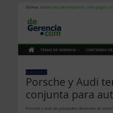
Última:
Stablecoins para empresas: cómo pagar y c
Despido silencioso: qué es y por qué sale ta
IA en selección de personal: cómo auditarla
Trabajo forzoso en la cadena de suministro:
Mercado hispano de EE. UU.: cómo segmenta
TEMAS DE GERENCIA
CONTENIDO DE
Automotriz
Porsche y Audi t
conjunta para aut
Porsche y Audi, las principales divisiones de auto