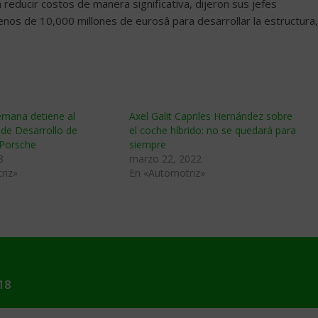
á reducir costos de manera significativa, dijeron sus jefes
enos de 10,000 millones de eurosâ para desarrollar la estructura,
lemana detiene al
Axel Galit Capriles Hernández sobre
de Desarrollo de
el coche híbrido: no se quedará para
Porsche
siempre
8
marzo 22, 2022
riz»
En «Automotriz»
18