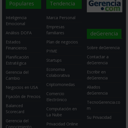
Populares
Tendencia
Inteligencia
Marca Personal
Emocional
Empresas
deGerencia
Análisis DOFA
familiares
Estados
Plan de negocios
Sobre deGerencia
Financieros
PYME
Contactar a
Planificación
Startups
deGerencia
Estratégica
Economia
Escribir en
Gerencia del
Colaborativa
deGerencia
Cambio
Criptomonedas
Aliados
Negocios en USA
deGerencia
Comercio
Fijación de Precios
Electrónico
TecnoGerencia.co
Balanced
m
Computación en
Scorecard
La Nube
Su Privacidad
Gerencia del
Privacidad Online
Conocimiento