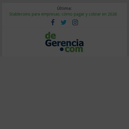
Última:
Stablecoins para empresas: cómo pagar y cobrar en 2026
Despido silencioso: qué es y por qué sale tan caro
IA en selección de personal: cómo auditarla a tiempo
Trabajo forzoso en la cadena de suministro: qué hacer
Mercado hispano de EE. UU.: cómo segmentarlo y venderle