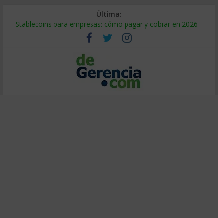
Última:
Stablecoins para empresas: cómo pagar y cobrar en 2026
Despido silencioso: qué es y por qué sale tan caro
IA en selección de personal: cómo auditarla a tiempo
Trabajo forzoso en la cadena de suministro: qué hacer
Mercado hispano de EE. UU.: cómo segmentarlo y venderle