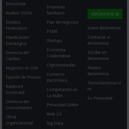
Emocional
Empresas
deGerencia
Análisis DOFA
familiares
Estados
Plan de negocios
Sobre deGerencia
Financieros
PYME
Contactar a
Planificación
Startups
deGerencia
Estratégica
Economia
Escribir en
Gerencia del
Colaborativa
deGerencia
Cambio
Criptomonedas
Aliados
Negocios en USA
deGerencia
Comercio
Fijación de Precios
Electrónico
TecnoGerencia.co
Balanced
m
Computación en
Scorecard
La Nube
Su Privacidad
Gerencia del
Privacidad Online
Conocimiento
Web 2.0
Clima
organizacional
Big Data