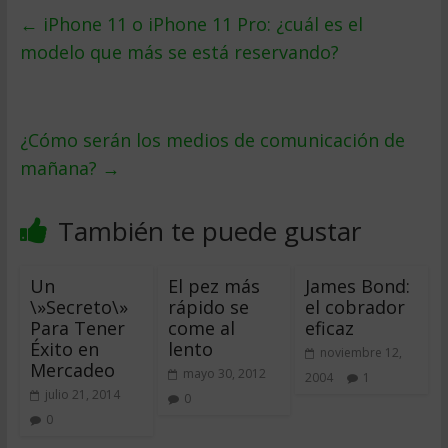
←
iPhone 11 o iPhone 11 Pro: ¿cuál es el
modelo que más se está reservando?
¿Cómo serán los medios de comunicación de
mañana?
→
También te puede gustar
Un
El pez más
James Bond:
\»Secreto\»
rápido se
el cobrador
Para Tener
come al
eficaz
Éxito en
lento
noviembre 12,
Mercadeo
mayo 30, 2012
2004
1
julio 21, 2014
0
0