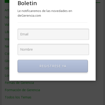
Boletin
Artículos de Gerencia
Le notificaremos de las novedades en
deGerencia.com
Noticias de Gerencia
Videos de Gerencia
Libros de Gerencia
Webs de Gerencia
Negocios por País
Colaboradores de Gerencia
Glosario
REGISTRESE YA
Glosario Inglés – Español
Los mejores MBA
Firmas de Gerencia
Formación de Gerencia
Todos los Temas