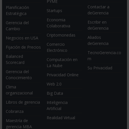
PYME
Contactar a
Planificación
Startups
deGerencia
Estratégica
Economia
Escribir en
Gerencia del
Colaborativa
deGerencia
Cambio
Criptomonedas
Aliados
Negocios en USA
deGerencia
Comercio
Fijación de Precios
Electrónico
TecnoGerencia.co
Balanced
m
Computación en
Scorecard
La Nube
Su Privacidad
Gerencia del
Privacidad Online
Conocimiento
Web 2.0
Clima
organizacional
Big Data
Libros de gerencia
Inteligencia
Artificial
Cobranza
Realidad Virtual
Maestría de
gerencia MBA