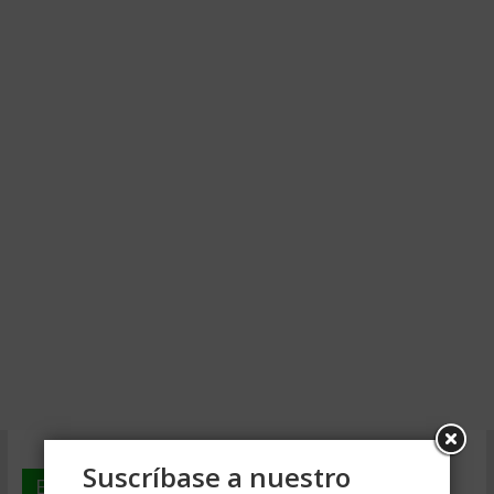
Suscríbase a nuestro
En deGerencia.com