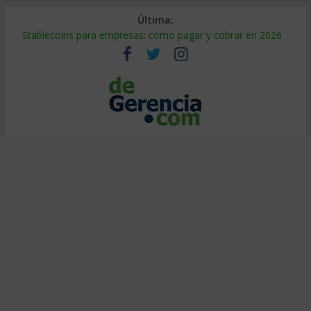
Última:
Stablecoins para empresas: cómo pagar y cobrar en 2026
Despido silencioso: qué es y por qué sale tan caro
IA en selección de personal: cómo auditarla a tiempo
Trabajo forzoso en la cadena de suministro: qué hacer
Mercado hispano de EE. UU.: cómo segmentarlo y venderle