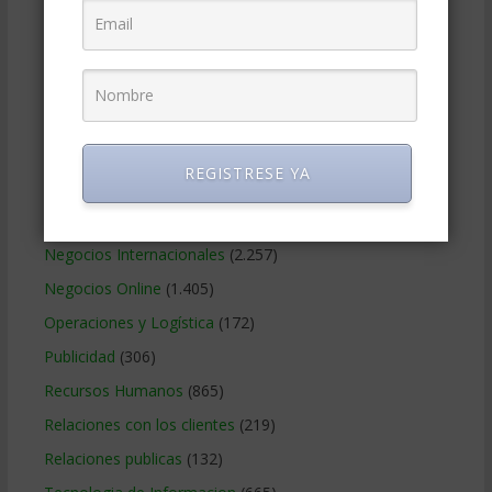
Finanzas Corporativas
(748)
Gerencia social y ambiental
(223)
Gobierno Corporativo
(11)
Legal
(125)
Marketing
(988)
REGISTRESE YA
Marketing Digital
(247)
Métodos Gerenciales
(280)
Negocios Internacionales
(2.257)
Negocios Online
(1.405)
Operaciones y Logística
(172)
Publicidad
(306)
Recursos Humanos
(865)
Relaciones con los clientes
(219)
Relaciones publicas
(132)