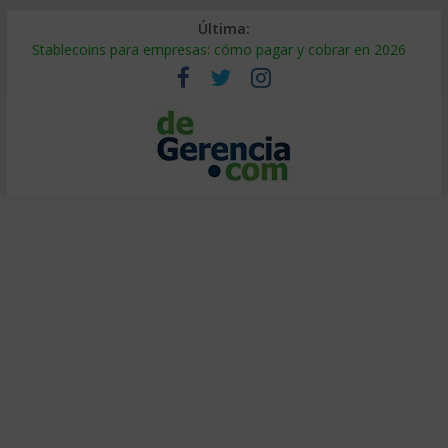
Última:
Stablecoins para empresas: cómo pagar y cobrar en 2026
Despido silencioso: qué es y por qué sale tan caro
IA en selección de personal: cómo auditarla a tiempo
Trabajo forzoso en la cadena de suministro: qué hacer
Mercado hispano de EE. UU.: cómo segmentarlo y venderle