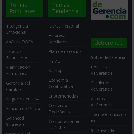
Temas
Temas
Populares
Tendencia
Inteligencia
Marca Personal
Emocional
Empresas
deGerencia
Análisis DOFA
familiares
Estados
Plan de negocios
Sobre deGerencia
Financieros
PYME
Contactar a
Planificación
Startups
deGerencia
Estratégica
Economia
Escribir en
Gerencia del
Colaborativa
deGerencia
Cambio
Criptomonedas
Aliados
Negocios en USA
deGerencia
Comercio
Fijación de Precios
Electrónico
TecnoGerencia.co
Balanced
m
Computación en
Scorecard
La Nube
Su Privacidad
Gerencia del