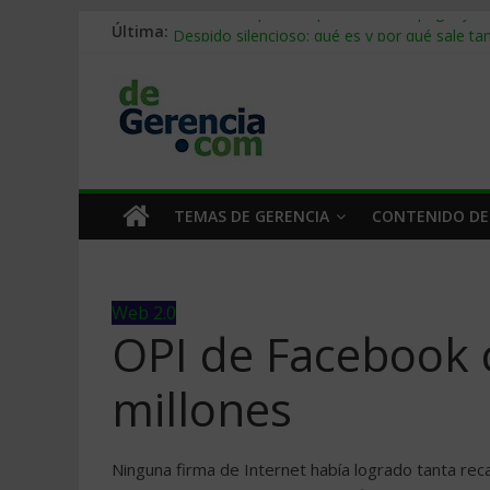
Última:
Stablecoins para empresas: cómo pagar y c
Despido silencioso: qué es y por qué sale ta
IA en selección de personal: cómo auditarla
Trabajo forzoso en la cadena de suministro:
Mercado hispano de EE. UU.: cómo segmenta
TEMAS DE GERENCIA
CONTENIDO DE
Web 2.0
OPI de Facebook 
millones
Ninguna firma de Internet había logrado tanta rec