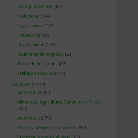
Manejo del estrés
(85)
Motivacion
(164)
Negociacion
(122)
Networking
(49)
Productividad
(123)
Reuniones de negocios
(24)
Toma de decisiones
(87)
Trabajo en equipo
(118)
Industrias
(4.874)
Aeronautica
(95)
Alimentos, Agricultura, Ganaderia y Pesca
(325)
Automotriz
(379)
Banca y Servicios Financieros
(910)
Comercio y ventas al detal
(336)