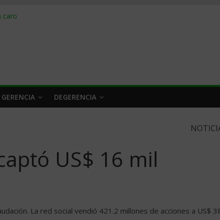
obrar en 2026
n caro
 a tiempo
 qué hacer
rlo y venderle
 GERENCIA
DEGERENCIA
NOTICI
captó US$ 16 mil
audación. La red social vendió 421.2 millones de acciones a US$ 3