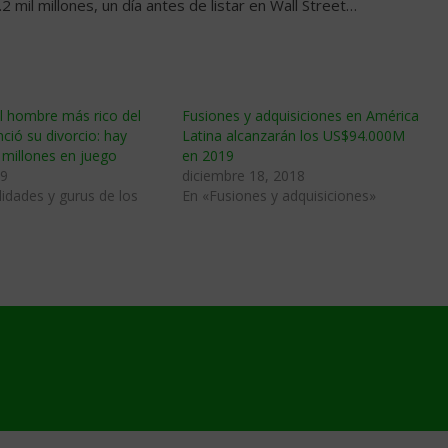
2 mil millones, un día antes de listar en Wall Street…
el hombre más rico del
Fusiones y adquisiciones en América
ió su divorcio: hay
Latina alcanzarán los US$94.000M
 millones en juego
en 2019
19
diciembre 18, 2018
idades y gurus de los
En «Fusiones y adquisiciones»