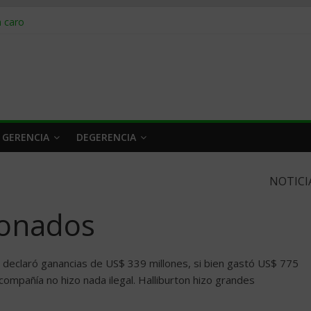
obrar en 2026
n caro
 a tiempo
 qué hacer
rlo y venderle
 GERENCIA
DEGERENCIA
NOTICI
ionados
ón declaró ganancias de US$ 339 millones, si bien gastó US$ 775
compañía no hizo nada ilegal. Halliburton hizo grandes