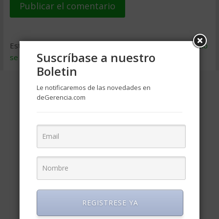
Este sitio usa Akismet para reducir el spam.
Aprende cómo
Suscríbase a nuestro
se procesan los datos de tus comentarios
.
Boletin
Le notificaremos de las novedades en
deGerencia.com
REGISTRESE YA