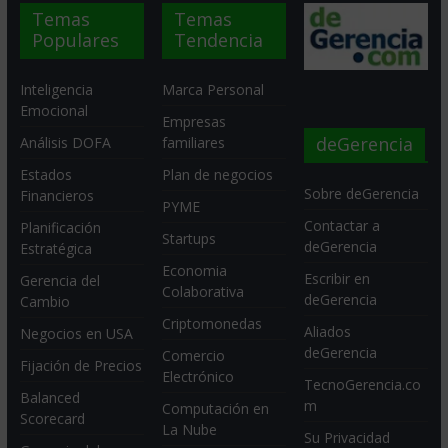
Temas
Temas
Populares
Tendencia
Inteligencia
Marca Personal
Emocional
Empresas
deGerencia
Análisis DOFA
familiares
Estados
Plan de negocios
Sobre deGerencia
Financieros
PYME
Contactar a
Planificación
Startups
deGerencia
Estratégica
Economia
Escribir en
Gerencia del
Colaborativa
deGerencia
Cambio
Criptomonedas
Aliados
Negocios en USA
deGerencia
Comercio
Fijación de Precios
Electrónico
TecnoGerencia.co
Balanced
m
Computación en
Scorecard
La Nube
Su Privacidad