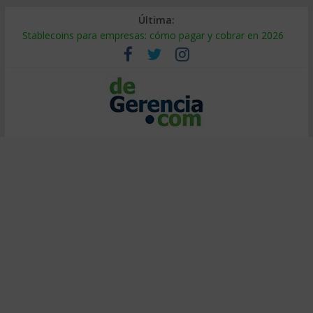
Última:
Stablecoins para empresas: cómo pagar y cobrar en 2026
Despido silencioso: qué es y por qué sale tan caro
IA en selección de personal: cómo auditarla a tiempo
Trabajo forzoso en la cadena de suministro: qué hacer
Mercado hispano de EE. UU.: cómo segmentarlo y venderle