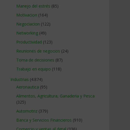
Manejo del estrés
(85)
Motivacion
(164)
Negociacion
(122)
Networking
(49)
Productividad
(123)
Reuniones de negocios
(24)
Toma de decisiones
(87)
Trabajo en equipo
(118)
Industrias
(4.874)
Aeronautica
(95)
Alimentos, Agricultura, Ganaderia y Pesca
(325)
Automotriz
(379)
Banca y Servicios Financieros
(910)
Comercio y ventas al detal
(336)