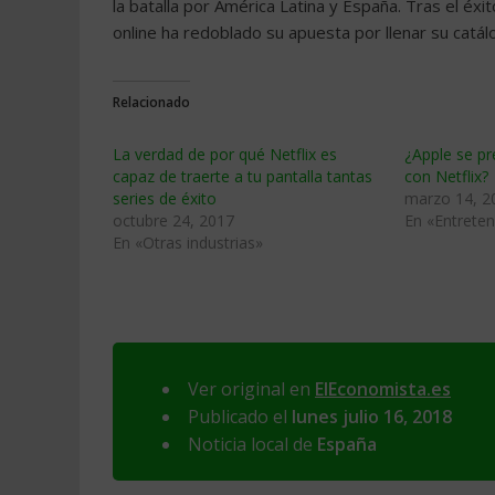
la batalla por América Latina y España. Tras el éxi
online ha redoblado su apuesta por llenar su cat
Relacionado
La verdad de por qué Netflix es
¿Apple se pr
capaz de traerte a tu pantalla tantas
con Netflix?
series de éxito
marzo 14, 2
octubre 24, 2017
En «Entrete
En «Otras industrias»
Ver original en
ElEconomista.es
Publicado el
lunes julio 16, 2018
Noticia local de
España