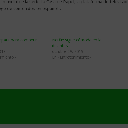
to mundial de la serie La Casa de Papel, la plataforma de televisió
álogo de contenidos en español…
epara para competir
Netflix sigue cómoda en la
delantera
019
octubre 29, 2019
nimiento»
En «Entretenimiento»