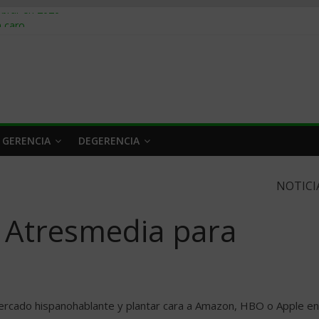
obrar en 2026
n caro
 a tiempo
 qué hacer
rlo y venderle
 GERENCIA
DEGERENCIA
NOTICI
on Atresmedia para
 mercado hispanohablante y plantar cara a Amazon, HBO o Apple en