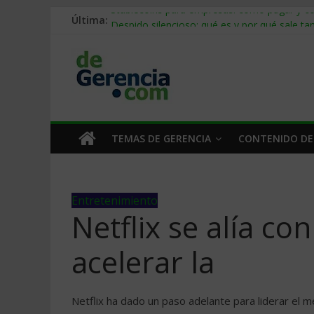
Última:
Stablecoins para empresas: cómo pagar y c
Despido silencioso: qué es y por qué sale ta
IA en selección de personal: cómo auditarla
Trabajo forzoso en la cadena de suministro:
Mercado hispano de EE. UU.: cómo segmenta
TEMAS DE GERENCIA
CONTENIDO DE
Entretenimiento
Netflix se alía c
acelerar la
Netflix ha dado un paso adelante para liderar el