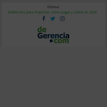
Última:
Stablecoins para empresas: cómo pagar y cobrar en 2026
Despido silencioso: qué es y por qué sale tan caro
IA en selección de personal: cómo auditarla a tiempo
Trabajo forzoso en la cadena de suministro: qué hacer
Mercado hispano de EE. UU.: cómo segmentarlo y venderle