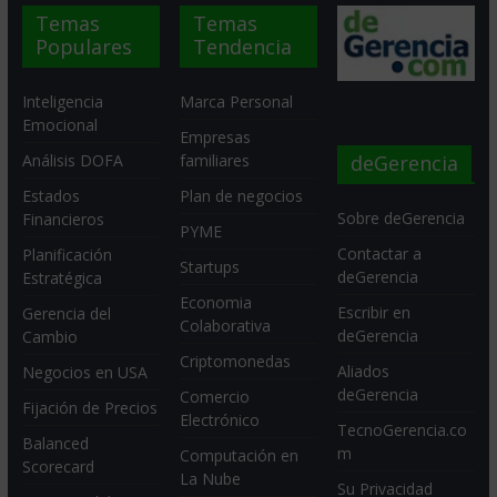
Temas
Temas
Populares
Tendencia
Inteligencia
Marca Personal
Emocional
Empresas
deGerencia
Análisis DOFA
familiares
Estados
Plan de negocios
Sobre deGerencia
Financieros
PYME
Contactar a
Planificación
Startups
deGerencia
Estratégica
Economia
Escribir en
Gerencia del
Colaborativa
deGerencia
Cambio
Criptomonedas
Aliados
Negocios en USA
deGerencia
Comercio
Fijación de Precios
Electrónico
TecnoGerencia.co
Balanced
m
Computación en
Scorecard
La Nube
Su Privacidad