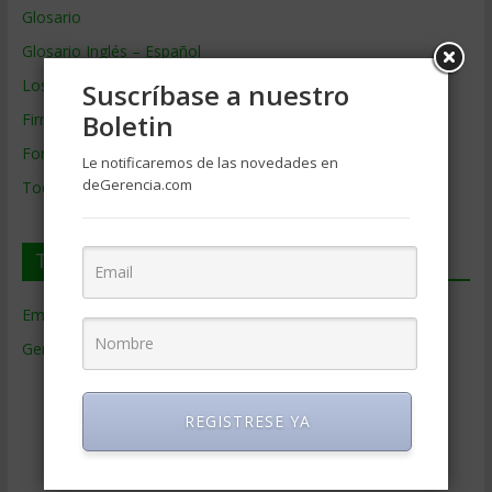
Glosario
Glosario Inglés – Español
Los mejores MBA
Suscríbase a nuestro
Boletin
Firmas de Gerencia
Formación de Gerencia
Le notificaremos de las novedades en
deGerencia.com
Todos los Temas
Temas de Gerencia
Empresas de Gerencia
(38)
Gerencia
(9.477)
Ciencias Económicas
(80)
Contabilidad
(466)
REGISTRESE YA
Educacion Gerencial
(454)
Estrategia Empresarial
(304)