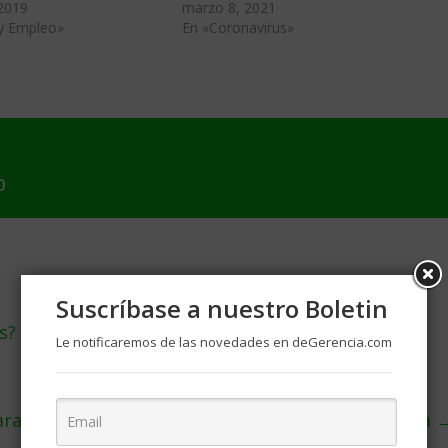
 2019
marzo 8, 2021
 y Empleo»
En «Coronavirus»
0
Suscríbase a nuestro Boletin
s?
Le notificaremos de las novedades en deGerencia.com
ara construir una red de telefonía móvil en la Luna