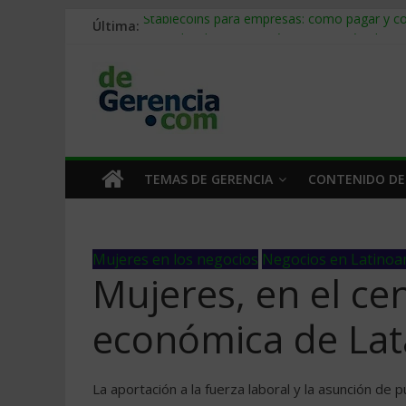
Última:
Stablecoins para empresas: cómo pagar y c
Despido silencioso: qué es y por qué sale ta
IA en selección de personal: cómo auditarla
Trabajo forzoso en la cadena de suministro:
Mercado hispano de EE. UU.: cómo segmenta
TEMAS DE GERENCIA
CONTENIDO DE
Mujeres en los negocios
Negocios en Latinoa
Mujeres, en el ce
económica de La
La aportación a la fuerza laboral y la asunción d