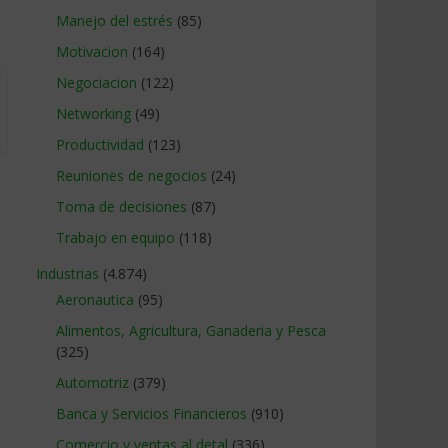
Manejo del estrés
(85)
Motivacion
(164)
Negociacion
(122)
Networking
(49)
Productividad
(123)
Reuniones de negocios
(24)
Toma de decisiones
(87)
Trabajo en equipo
(118)
Industrias
(4.874)
Aeronautica
(95)
Alimentos, Agricultura, Ganaderia y Pesca
(325)
Automotriz
(379)
Banca y Servicios Financieros
(910)
Comercio y ventas al detal
(336)