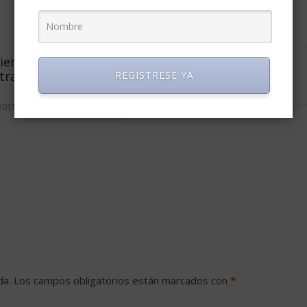
ientas de Coaching
Japón, las mujeres en el
 trabajo y para la
trabajo
REGISTRESE YA
marzo 11, 2008
1
 2011
1
da.
Los campos obligatorios están marcados con
*