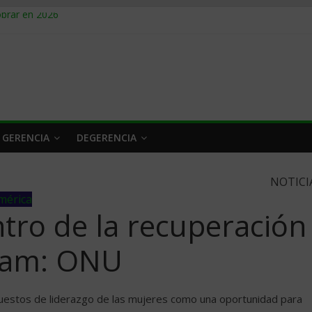
obrar en 2026
n caro
 a tiempo
 qué hacer
rlo y venderle
 GERENCIA
DEGERENCIA
NOTICI
mérica
ntro de la recuperación
tam: ONU
e puestos de liderazgo de las mujeres como una oportunidad para