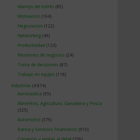
Manejo del estrés
(85)
Motivacion
(164)
Negociacion
(122)
Networking
(49)
Productividad
(123)
Reuniones de negocios
(24)
Toma de decisiones
(87)
Trabajo en equipo
(118)
Industrias
(4.874)
Aeronautica
(95)
Alimentos, Agricultura, Ganaderia y Pesca
(325)
Automotriz
(379)
Banca y Servicios Financieros
(910)
Comercio y ventas al detal
(336)