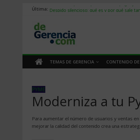
Última:
Stablecoins para empresas: cómo pagar y c
Despido silencioso: qué es y por qué sale ta
IA en selección de personal: cómo auditarla
Trabajo forzoso en la cadena de suministro:
Mercado hispano de EE. UU.: cómo segmenta
TEMAS DE GERENCIA
CONTENIDO DE
PYME
Moderniza a tu P
Para aumentar el número de usuarios y ventas en 
mejorar la calidad del contenido crea una estrateg