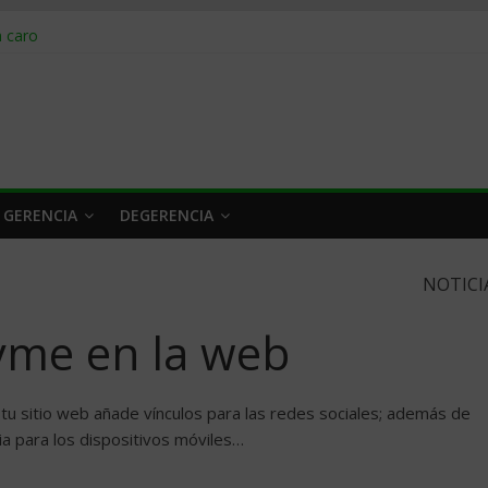
obrar en 2026
n caro
 a tiempo
 qué hacer
rlo y venderle
 GERENCIA
DEGERENCIA
NOTICI
yme en la web
tu sitio web añade vínculos para las redes sociales; además de
ia para los dispositivos móviles…