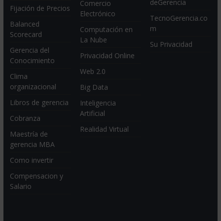
deGerencia
Comercio
Fijación de Precios
Electrónico
TecnoGerencia.co
Balanced
m
Computación en
Scorecard
La Nube
Su Privacidad
Gerencia del
Privacidad Online
Conocimiento
Web 2.0
Clima
organizacional
Big Data
Libros de gerencia
Inteligencia
Artificial
Cobranza
Realidad Virtual
Maestría de
gerencia MBA
Como invertir
Compensacion y
Salario