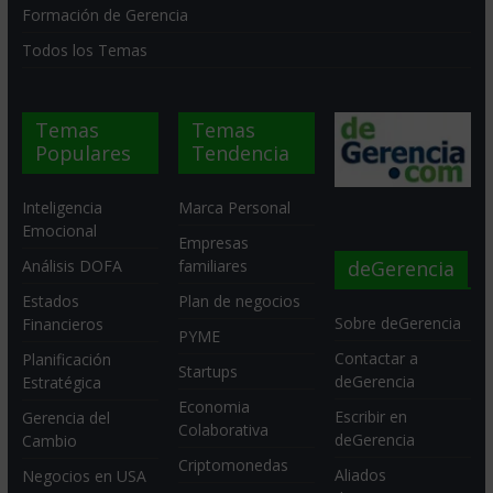
Formación de Gerencia
Todos los Temas
Temas
Temas
Populares
Tendencia
Inteligencia
Marca Personal
Emocional
Empresas
deGerencia
Análisis DOFA
familiares
Estados
Plan de negocios
Sobre deGerencia
Financieros
PYME
Contactar a
Planificación
Startups
deGerencia
Estratégica
Economia
Escribir en
Gerencia del
Colaborativa
deGerencia
Cambio
Criptomonedas
Aliados
Negocios en USA