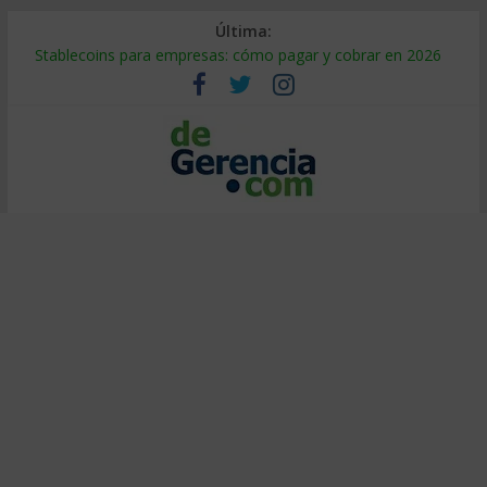
Última:
Stablecoins para empresas: cómo pagar y cobrar en 2026
Despido silencioso: qué es y por qué sale tan caro
IA en selección de personal: cómo auditarla a tiempo
Trabajo forzoso en la cadena de suministro: qué hacer
Mercado hispano de EE. UU.: cómo segmentarlo y venderle