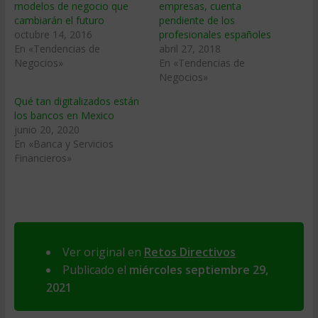
modelos de negocio que
empresas, cuenta
cambiarán el futuro
pendiente de los
octubre 14, 2016
profesionales españoles
En «Tendencias de
abril 27, 2018
Negocios»
En «Tendencias de
Negocios»
Qué tan digitalizados están
los bancos en Mexico
junio 20, 2020
En «Banca y Servicios
Financieros»
Ver original en
Retos Directivos
Publicado el
miércoles septiembre 29,
2021