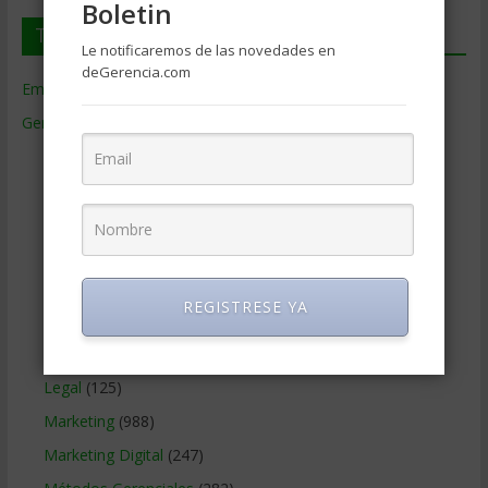
Boletin
Temas de Gerencia
Le notificaremos de las novedades en
deGerencia.com
Empresas de Gerencia
(38)
Gerencia
(9.481)
Ciencias Económicas
(80)
Contabilidad
(466)
Educacion Gerencial
(454)
Estrategia Empresarial
(304)
Finanzas Corporativas
(748)
REGISTRESE YA
Gerencia social y ambiental
(223)
Gobierno Corporativo
(11)
Legal
(125)
Marketing
(988)
Marketing Digital
(247)