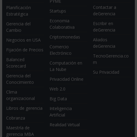
PYME
Contactar a
Planificación
Startups
deGerencia
Estratégica
Economia
Escribir en
Gerencia del
Colaborativa
deGerencia
Cambio
Criptomonedas
Aliados
Negocios en USA
deGerencia
Comercio
Fijación de Precios
Electrónico
TecnoGerencia.co
Balanced
m
Computación en
Scorecard
La Nube
Su Privacidad
Gerencia del
Privacidad Online
Conocimiento
Web 2.0
Clima
organizacional
Big Data
Libros de gerencia
Inteligencia
Artificial
Cobranza
Realidad Virtual
Maestría de
gerencia MBA