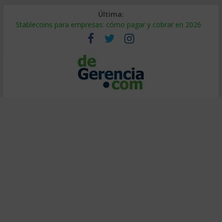
Última:
Stablecoins para empresas: cómo pagar y cobrar en 2026
Despido silencioso: qué es y por qué sale tan caro
IA en selección de personal: cómo auditarla a tiempo
Trabajo forzoso en la cadena de suministro: qué hacer
Mercado hispano de EE. UU.: cómo segmentarlo y venderle