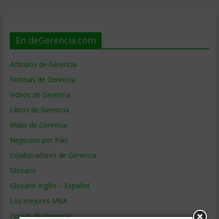
En deGerencia.com
Artículos de Gerencia
Noticias de Gerencia
Videos de Gerencia
Libros de Gerencia
Webs de Gerencia
Negocios por País
Colaboradores de Gerencia
Glosario
Glosario Inglés – Español
Los mejores MBA
Firmas de Gerencia