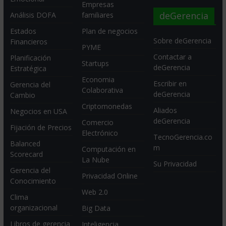
Empresas
deGerencia
Análisis DOFA
familiares
Estados
Plan de negocios
Sobre deGerencia
Financieros
PYME
Contactar a
Planificación
Startups
deGerencia
Estratégica
Economia
Escribir en
Gerencia del
Colaborativa
deGerencia
Cambio
Criptomonedas
Aliados
Negocios en USA
deGerencia
Comercio
Fijación de Precios
Electrónico
TecnoGerencia.co
Balanced
m
Computación en
Scorecard
La Nube
Su Privacidad
Gerencia del
Privacidad Online
Conocimiento
Web 2.0
Clima
organizacional
Big Data
Libros de gerencia
Inteligencia