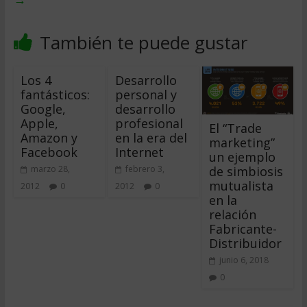
También te puede gustar
Los 4
Desarrollo
fantásticos:
personal y
Google,
desarrollo
Apple,
profesional
El “Trade
Amazon y
en la era del
marketing”
Facebook
Internet
un ejemplo
de simbiosis
marzo 28,
febrero 3,
mutualista
2012
0
2012
0
en la
relación
Fabricante-
Distribuidor
junio 6, 2018
0