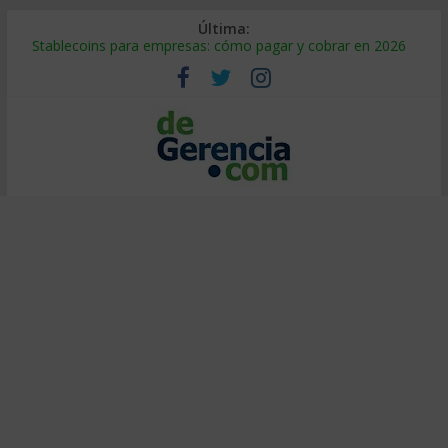
Última:
Stablecoins para empresas: cómo pagar y cobrar en 2026
Despido silencioso: qué es y por qué sale tan caro
IA en selección de personal: cómo auditarla a tiempo
Trabajo forzoso en la cadena de suministro: qué hacer
Mercado hispano de EE. UU.: cómo segmentarlo y venderle