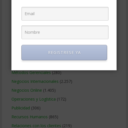
Educacion Gerencial
(454)
Estrategia Empresarial
(304)
Finanzas Corporativas
(748)
Gerencia social y ambiental
(223)
Gobierno Corporativo
(11)
Legal
(125)
REGISTRESE YA
Marketing
(988)
Marketing Digital
(247)
Métodos Gerenciales
(280)
Negocios Internacionales
(2.257)
Negocios Online
(1.405)
Operaciones y Logística
(172)
Publicidad
(306)
Recursos Humanos
(865)
Relaciones con los clientes
(219)