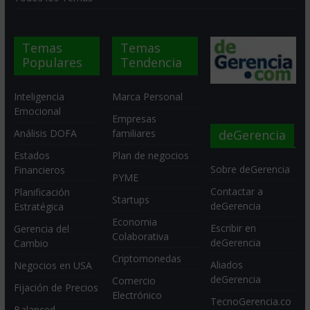
Temas
Temas
Populares
Tendencia
Inteligencia
Marca Personal
Emocional
Empresas
deGerencia
Análisis DOFA
familiares
Estados
Plan de negocios
Sobre deGerencia
Financieros
PYME
Contactar a
Planificación
Startups
deGerencia
Estratégica
Economia
Escribir en
Gerencia del
Colaborativa
deGerencia
Cambio
Criptomonedas
Aliados
Negocios en USA
deGerencia
Comercio
Fijación de Precios
Electrónico
TecnoGerencia.co
Balanced