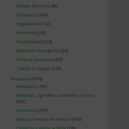
Manejo del estrés
(85)
Motivacion
(164)
Negociacion
(122)
Networking
(49)
Productividad
(123)
Reuniones de negocios
(24)
Toma de decisiones
(87)
Trabajo en equipo
(118)
Industrias
(4.874)
Aeronautica
(95)
Alimentos, Agricultura, Ganaderia y Pesca
(325)
Automotriz
(379)
Banca y Servicios Financieros
(910)
Comercio y ventas al detal
(336)