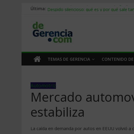
Última:
Stablecoins para empresas: cómo pagar y c
Despido silencioso: qué es y por qué sale ta
IA en selección de personal: cómo auditarla
Trabajo forzoso en la cadena de suministro:
Mercado hispano de EE. UU.: cómo segmenta
TEMAS DE GERENCIA
CONTENIDO DE
Automotriz
Mercado automovi
estabiliza
La caí­da en demanda por autos en EEUU volvió a ca