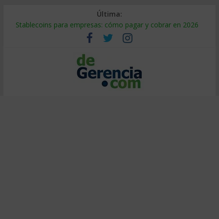
Última:
Stablecoins para empresas: cómo pagar y cobrar en 2026
Despido silencioso: qué es y por qué sale tan caro
IA en selección de personal: cómo auditarla a tiempo
Trabajo forzoso en la cadena de suministro: qué hacer
Mercado hispano de EE. UU.: cómo segmentarlo y venderle