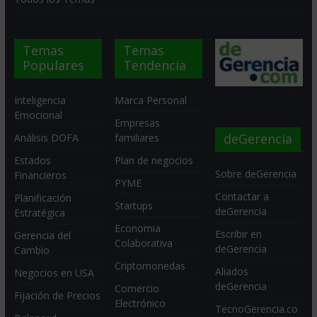
Temas
Temas
Populares
Tendencia
Inteligencia
Marca Personal
Emocional
Empresas
deGerencia
Análisis DOFA
familiares
Estados
Plan de negocios
Sobre deGerencia
Financieros
PYME
Contactar a
Planificación
Startups
deGerencia
Estratégica
Economia
Escribir en
Gerencia del
Colaborativa
deGerencia
Cambio
Criptomonedas
Aliados
Negocios en USA
deGerencia
Comercio
Fijación de Precios
Electrónico
TecnoGerencia.co