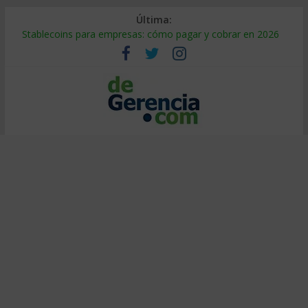
Última:
Stablecoins para empresas: cómo pagar y cobrar en 2026
Despido silencioso: qué es y por qué sale tan caro
IA en selección de personal: cómo auditarla a tiempo
Trabajo forzoso en la cadena de suministro: qué hacer
Mercado hispano de EE. UU.: cómo segmentarlo y venderle