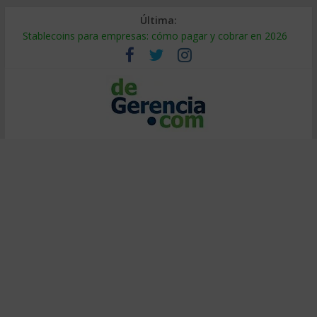
Última:
Stablecoins para empresas: cómo pagar y cobrar en 2026
Despido silencioso: qué es y por qué sale tan caro
IA en selección de personal: cómo auditarla a tiempo
Trabajo forzoso en la cadena de suministro: qué hacer
Mercado hispano de EE. UU.: cómo segmentarlo y venderle