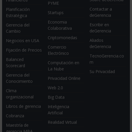
PYME
Contactar a
Planificación
Startups
deGerencia
Estratégica
Economia
Escribir en
Gerencia del
Colaborativa
deGerencia
Cambio
Criptomonedas
Aliados
Negocios en USA
deGerencia
Comercio
Fijación de Precios
Electrónico
TecnoGerencia.co
Balanced
m
Computación en
Scorecard
La Nube
Su Privacidad
Gerencia del
Privacidad Online
Conocimiento
Web 2.0
Clima
organizacional
Big Data
Libros de gerencia
Inteligencia
Artificial
Cobranza
Realidad Virtual
Maestría de
gerencia MBA