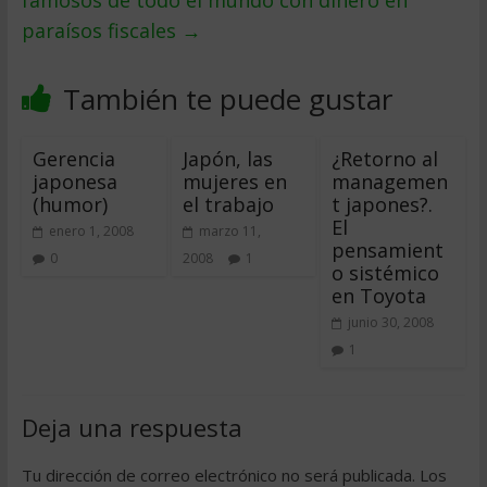
famosos de todo el mundo con dinero en
paraísos fiscales
→
También te puede gustar
Gerencia
Japón, las
¿Retorno al
japonesa
mujeres en
managemen
(humor)
el trabajo
t japones?.
El
enero 1, 2008
marzo 11,
pensamient
0
2008
1
o sistémico
en Toyota
junio 30, 2008
1
Deja una respuesta
Tu dirección de correo electrónico no será publicada.
Los