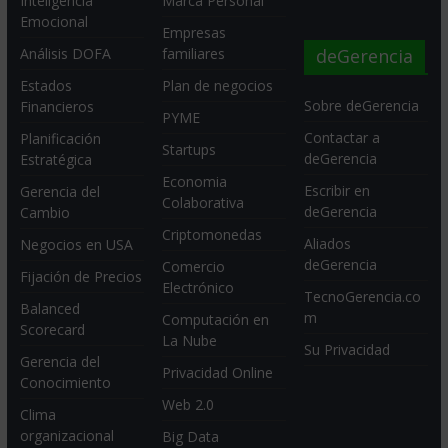
Inteligencia
Marca Personal
Emocional
Empresas
deGerencia
Análisis DOFA
familiares
Estados
Plan de negocios
Sobre deGerencia
Financieros
PYME
Contactar a
Planificación
Startups
deGerencia
Estratégica
Economia
Escribir en
Gerencia del
Colaborativa
deGerencia
Cambio
Criptomonedas
Aliados
Negocios en USA
deGerencia
Comercio
Fijación de Precios
Electrónico
TecnoGerencia.co
Balanced
m
Computación en
Scorecard
La Nube
Su Privacidad
Gerencia del
Privacidad Online
Conocimiento
Web 2.0
Clima
organizacional
Big Data