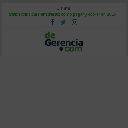
Última:
Stablecoins para empresas: cómo pagar y cobrar en 2026
Despido silencioso: qué es y por qué sale tan caro
IA en selección de personal: cómo auditarla a tiempo
Trabajo forzoso en la cadena de suministro: qué hacer
Mercado hispano de EE. UU.: cómo segmentarlo y venderle