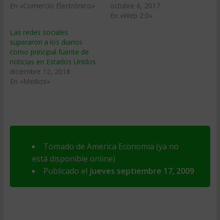
En «Comercio Electrónico»
octubre 6, 2017
En «Web 2.0»
Las redes sociales
superaron a los diarios
como principal fuente de
noticias en Estados Unidos
diciembre 12, 2018
En «Medios»
Tomado de America Economia (ya no
está disponible online)
Publicado el
jueves septiembre 17, 2009