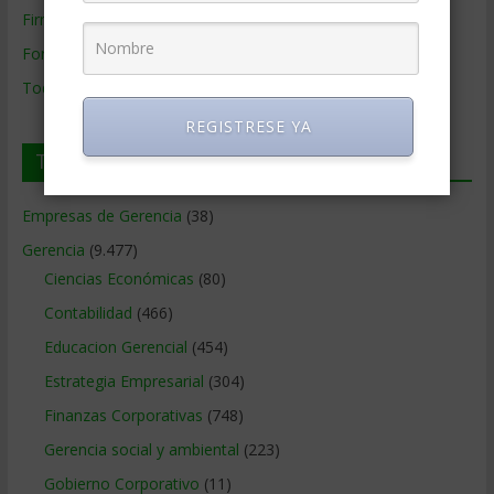
Firmas de Gerencia
Formación de Gerencia
Todos los Temas
REGISTRESE YA
Temas de Gerencia
Empresas de Gerencia
(38)
Gerencia
(9.477)
Ciencias Económicas
(80)
Contabilidad
(466)
Educacion Gerencial
(454)
Estrategia Empresarial
(304)
Finanzas Corporativas
(748)
Gerencia social y ambiental
(223)
Gobierno Corporativo
(11)